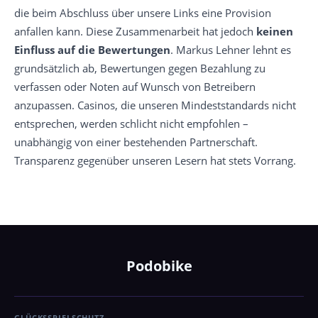
die beim Abschluss über unsere Links eine Provision
anfallen kann. Diese Zusammenarbeit hat jedoch
keinen
Einfluss auf die Bewertungen
. Markus Lehner lehnt es
grundsätzlich ab, Bewertungen gegen Bezahlung zu
verfassen oder Noten auf Wunsch von Betreibern
anzupassen. Casinos, die unseren Mindeststandards nicht
entsprechen, werden schlicht nicht empfohlen –
unabhängig von einer bestehenden Partnerschaft.
Transparenz gegenüber unseren Lesern hat stets Vorrang.
Podobike
GLÜCKSSPIELSCHUTZ