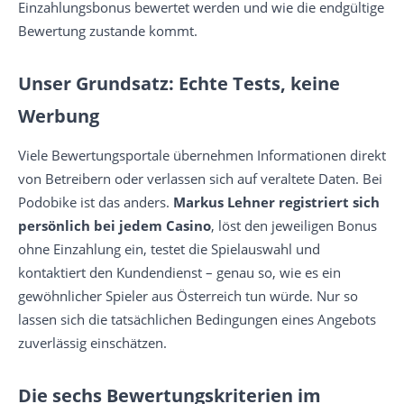
Einzahlungsbonus bewertet werden und wie die endgültige
Bewertung zustande kommt.
Unser Grundsatz: Echte Tests, keine
Werbung
Viele Bewertungsportale übernehmen Informationen direkt
von Betreibern oder verlassen sich auf veraltete Daten. Bei
Podobike ist das anders.
Markus Lehner registriert sich
persönlich bei jedem Casino
, löst den jeweiligen Bonus
ohne Einzahlung ein, testet die Spielauswahl und
kontaktiert den Kundendienst – genau so, wie es ein
gewöhnlicher Spieler aus Österreich tun würde. Nur so
lassen sich die tatsächlichen Bedingungen eines Angebots
zuverlässig einschätzen.
Die sechs Bewertungskriterien im