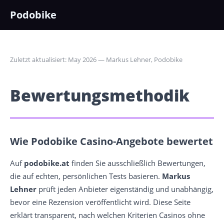
Podobike
Zuletzt aktualisiert: May 2026 — Markus Lehner, Podobike
Bewertungsmethodik
Wie Podobike Casino-Angebote bewertet
Auf
podobike.at
finden Sie ausschließlich Bewertungen,
die auf echten, persönlichen Tests basieren.
Markus
Lehner
prüft jeden Anbieter eigenständig und unabhängig,
bevor eine Rezension veröffentlicht wird. Diese Seite
erklärt transparent, nach welchen Kriterien Casinos ohne