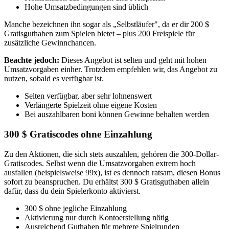
Hohe Umsatzbedingungen sind üblich
Manche bezeichnen ihn sogar als „Selbstläufer", da er dir 200 $
Gratisguthaben zum Spielen bietet – plus 200 Freispiele für
zusätzliche Gewinnchancen.
Beachte jedoch:
Dieses Angebot ist selten und geht mit hohen
Umsatzvorgaben einher. Trotzdem empfehlen wir, das Angebot zu
nutzen, sobald es verfügbar ist.
Selten verfügbar, aber sehr lohnenswert
Verlängerte Spielzeit ohne eigene Kosten
Bei auszahlbaren boni können Gewinne behalten werden
300 $ Gratiscodes ohne Einzahlung
Zu den Aktionen, die sich stets auszahlen, gehören die 300-Dollar-
Gratiscodes. Selbst wenn die Umsatzvorgaben extrem hoch
ausfallen (beispielsweise 99x), ist es dennoch ratsam, diesen Bonus
sofort zu beanspruchen. Du erhältst 300 $ Gratisguthaben allein
dafür, dass du dein Spielerkonto aktivierst.
300 $ ohne jegliche Einzahlung
Aktivierung nur durch Kontoerstellung nötig
Ausreichend Guthaben für mehrere Spielrunden