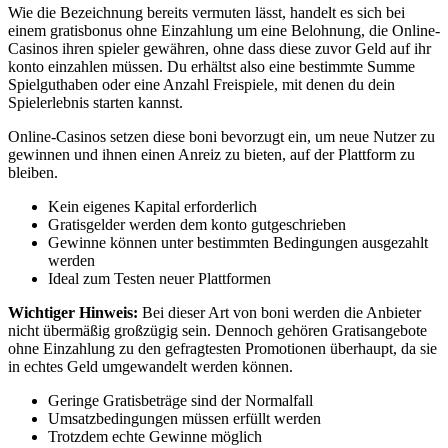
Wie die Bezeichnung bereits vermuten lässt, handelt es sich bei
einem gratisbonus ohne Einzahlung um eine Belohnung, die Online-
Casinos ihren spieler gewähren, ohne dass diese zuvor Geld auf ihr
konto einzahlen müssen. Du erhältst also eine bestimmte Summe
Spielguthaben oder eine Anzahl Freispiele, mit denen du dein
Spielerlebnis starten kannst.
Online-Casinos setzen diese boni bevorzugt ein, um neue Nutzer zu
gewinnen und ihnen einen Anreiz zu bieten, auf der Plattform zu
bleiben.
Kein eigenes Kapital erforderlich
Gratisgelder werden dem konto gutgeschrieben
Gewinne können unter bestimmten Bedingungen ausgezahlt
werden
Ideal zum Testen neuer Plattformen
Wichtiger Hinweis:
Bei dieser Art von boni werden die Anbieter
nicht übermäßig großzügig sein. Dennoch gehören Gratisangebote
ohne Einzahlung zu den gefragtesten Promotionen überhaupt, da sie
in echtes Geld umgewandelt werden können.
Geringe Gratisbeträge sind der Normalfall
Umsatzbedingungen müssen erfüllt werden
Trotzdem echte Gewinne möglich