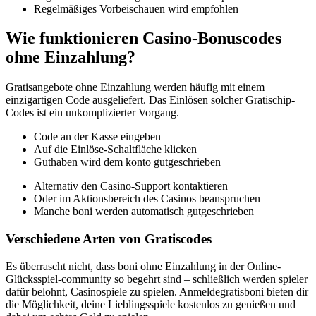
Regelmäßiges Vorbeischauen wird empfohlen
Wie funktionieren Casino-Bonuscodes
ohne Einzahlung?
Gratisangebote ohne Einzahlung werden häufig mit einem
einzigartigen Code ausgeliefert. Das Einlösen solcher Gratischip-
Codes ist ein unkomplizierter Vorgang.
Code an der Kasse eingeben
Auf die Einlöse-Schaltfläche klicken
Guthaben wird dem konto gutgeschrieben
Alternativ den Casino-Support kontaktieren
Oder im Aktionsbereich des Casinos beanspruchen
Manche boni werden automatisch gutgeschrieben
Verschiedene Arten von Gratiscodes
Es überrascht nicht, dass boni ohne Einzahlung in der Online-
Glücksspiel-community so begehrt sind – schließlich werden spieler
dafür belohnt, Casinospiele zu spielen. Anmeldegratisboni bieten dir
die Möglichkeit, deine Lieblingsspiele kostenlos zu genießen und