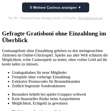
5 Weitere Casinos anzeigen ▼
Nur 18+. Glücksspiel kann abhängig machen. AGB gelten.
BeGambleAware.org
Gefragte Gratisboni ohne Einzahlung im
Überblick
Gratisangebote ohne Einzahlung gehören zu den meistgesuchten
Aktionen im Online-Glücksspiel. Spieler aus aller Welt schätzen die
Möglichkeit, echte Casinospiele zu testen, ohne vorher Geld auf ihr
konto laden zu müssen.
Gratisguthaben für neue Mitglieder
Freispiele ohne vorherige Einzahlung
Exklusive Promocodes für Bestandskunden
Zeitlich begrenzte Sonderaktionen
Besonders beliebt bei spieler-Gruppen weltweit
Kein finanzielles Risiko beim Ausprobieren
Möglichkeit, Echtgeld zu gewinnen