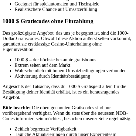
Geeignet für spielautomaten und Tischspiele
Realistischere Chance auf Umsatzerfüllung
1000 $ Gratiscodes ohne Einzahlung
Das großzügigste Angebot, das uns je begegnet ist, sind die 1000-
Dollar-Gratiscodes. Obwohl diese Aktion äußerst selten vorkommt,
garantiert sie erstklassige Casino-Unterhaltung ohne
Eigeninvestition.
1000 $ – der höchste bekannte gratisbonus
Extrem selten auf dem Markt
Wahrscheinlich mit hohen Umsatzbedingungen verbunden
Aktivierung durch Identitätsbestätigung
Angesichts der Tatsache, dass du 1000 $ Gratisgeld allein für die
Bestätigung deiner Identität erhältst, ist es ein herausragendes
Angebot.
Bitte beachte:
Die oben genannten Gratiscodes sind nur
vorübergehend verfügbar. Wenn du stets über die neuesten NDB-
Codes informiert sein möchtest, besuchen unserer Seite regelmäßig.
Zeitlich begrenzte Verfügbarkeit
Tägliche Aktualisierungen durch unser Expertenteam