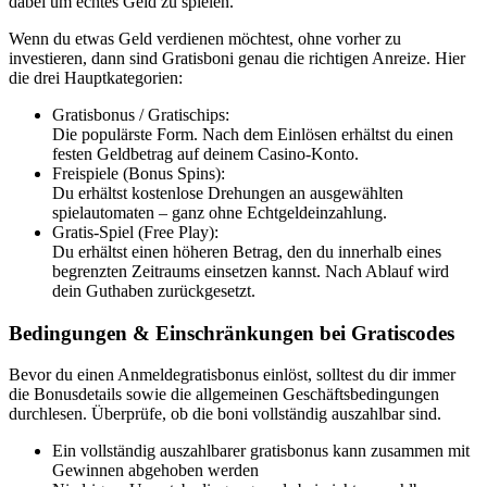
dabei um echtes Geld zu spielen.
Wenn du etwas Geld verdienen möchtest, ohne vorher zu
investieren, dann sind Gratisboni genau die richtigen Anreize. Hier
die drei Hauptkategorien:
Gratisbonus / Gratischips:
Die populärste Form. Nach dem Einlösen erhältst du einen
festen Geldbetrag auf deinem Casino-Konto.
Freispiele (Bonus Spins):
Du erhältst kostenlose Drehungen an ausgewählten
spielautomaten – ganz ohne Echtgeldeinzahlung.
Gratis-Spiel (Free Play):
Du erhältst einen höheren Betrag, den du innerhalb eines
begrenzten Zeitraums einsetzen kannst. Nach Ablauf wird
dein Guthaben zurückgesetzt.
Bedingungen & Einschränkungen bei Gratiscodes
Bevor du einen Anmeldegratisbonus einlöst, solltest du dir immer
die Bonusdetails sowie die allgemeinen Geschäftsbedingungen
durchlesen. Überprüfe, ob die boni vollständig auszahlbar sind.
Ein vollständig auszahlbarer gratisbonus kann zusammen mit
Gewinnen abgehoben werden