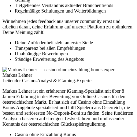
Tiefgehendes Verständnis aktueller Branchentrends
Regelmäßige Schulungen und Weiterbildungen
Wir nehmen jedes feedback aus unserer community ernst und
arbeiten daran, deine Erfahrung auf unserer Plattform zu optimieren.
Deine Meinung zählt!
Deine Zufriedenheit steht an erster Stelle
Transparenz bei allen Empfehlungen
Unabhängige Bewertungen
Ständige Erweiterung des Angebots
Markus Lehner
Leitender Casino-Analyst & iGaming-Experte
Markus Lehner ist ein erfahrener iGaming-Spezialist mit über 8
Jahren Erfahrung in der Bewertung von Online-Casinos für den
österreichischen Markt. Er hat sich auf Casino ohne Einzahlung
Bonus Angebote spezialisiert und hilft Spielern aus Österreich, die
besten und seriösesten No-Deposit-Boni zu finden. Seine fundierten
Analysen basieren auf strengen Testverfahren und umfassender
Kenntnis der österreichischen Glücksspielregulierung.
Casino ohne Einzahlung Bonus