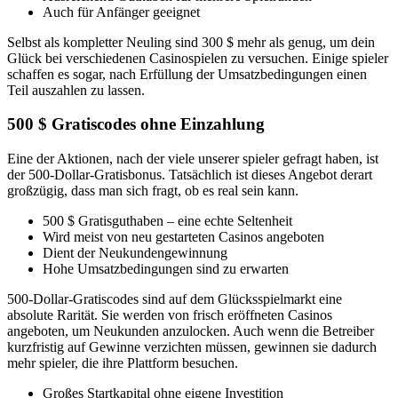
Auch für Anfänger geeignet
Selbst als kompletter Neuling sind 300 $ mehr als genug, um dein
Glück bei verschiedenen Casinospielen zu versuchen. Einige spieler
schaffen es sogar, nach Erfüllung der Umsatzbedingungen einen
Teil auszahlen zu lassen.
500 $ Gratiscodes ohne Einzahlung
Eine der Aktionen, nach der viele unserer spieler gefragt haben, ist
der 500-Dollar-Gratisbonus. Tatsächlich ist dieses Angebot derart
großzügig, dass man sich fragt, ob es real sein kann.
500 $ Gratisguthaben – eine echte Seltenheit
Wird meist von neu gestarteten Casinos angeboten
Dient der Neukundengewinnung
Hohe Umsatzbedingungen sind zu erwarten
500-Dollar-Gratiscodes sind auf dem Glücksspielmarkt eine
absolute Rarität. Sie werden von frisch eröffneten Casinos
angeboten, um Neukunden anzulocken. Auch wenn die Betreiber
kurzfristig auf Gewinne verzichten müssen, gewinnen sie dadurch
mehr spieler, die ihre Plattform besuchen.
Großes Startkapital ohne eigene Investition