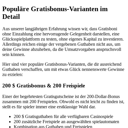
Populäre Gratisbonus-Varianten im
Detail
Aus unserer langjährigen Erfahrung wissen wir, dass Gratisboni
ohne Einzahlung eine hervorragende Gelegenheit darstellen, eine
Glücksspielplattform zu testen, ohne eigenes Kapital zu investieren.
Allerdings reichen einige der vergebenen Guthaben nicht aus, um
deine Gewinne abzuheben, da die Umsatzvorgaben anspruchsvoll
sein können.
Hier sind vier populäre Gratisbonus-Varianten, die dir ausreichend
Guthaben verschaffen, um mit etwas Glück nennenswerte Gewinne
zu erzielen:
200 $ Gratisbonus & 200 Freispiele
Einer der begehrtesten Gratisgutscheine ist der 200-Dollar-Bonus
zusammen mit 200 Freispielen. Obwohl es nicht leicht zu finden ist,
stellt es für spieler immer eine erstklassige Wahl dar.
200 $ Gratisguthaben für alle verfügbaren Casinospiele
200 zusätzliche Freispiele an ausgewählten spielautomaten
Kombination aus Guthaben und Freispielen