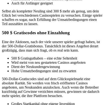
Auch für Anfänger geeignet
Selbst als kompletter Neuling sind 300 $ mehr als genug, um dein
Glück bei verschiedenen Casinospielen zu versuchen. Einige spieler
schaffen es sogar, nach Erfüllung der Umsatzbedingungen einen
Teil auszahlen zu lassen.
500 $ Gratiscodes ohne Einzahlung
Eine der Aktionen, nach der viele unserer spieler gefragt haben, ist
der 500-Dollar-Gratisbonus. Tatsächlich ist dieses Angebot derart
großzügig, dass man sich fragt, ob es real sein kann.
500 $ Gratisguthaben – eine echte Seltenheit
Wird meist von neu gestarteten Casinos angeboten
Dient der Neukundengewinnung
Hohe Umsatzbedingungen sind zu erwarten
500-Dollar-Gratiscodes sind auf dem Glücksspielmarkt eine
absolute Rarität. Sie werden von frisch eröffneten Casinos
angeboten, um Neukunden anzulocken. Auch wenn die Betreiber
kurzfristig auf Gewinne verzichten müssen, gewinnen sie dadurch
mehr spieler, die ihre Plattform besuchen.
Großes Startkapital ohne eigene Investition