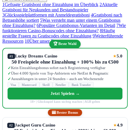
1
Gefragte Gratisboni ohne Einzahlung im Überblick
2
Aktuelle
Gratisboni für Neukunden und Bestandsspieler
3
Glücksspielplattformen mit Anmeldegratisboni
4
Gratisboni nach
Betragshöhe sortiert
5
Was versteht man unter einem Gratisbonus
ohne Einzahlung?
6
Populäre Gratisbonus-Varianten im Detail
7
Wie
funktionieren Casino-Bonuscodes ohne Einzahlung?
8
Häufig
gestellte Fragen zu Gratiscodes ohne Einzahlung
9
Weiterführende
Ressourcen
10
Über unser Expertenteam
🏆 Beste Wahl
Lucky Dreams Casino
5.0
★
#1
50 Freispiele ohne Einzahlung + 100% bis zu €500
Kein Einzahlungsbonus sofort nach Registrierung verfügbar
✓
Über 4.000 Spiele von Top-Anbietern wie NetEnt & Pragmatic
✓
Auszahlungen in unter 24 Stunden – auch am Wochenende
✓
Visa
Mastercard
Skrill
Neteller
Bank Transfer
Jetzt Spielen →
18+ | Glücksspiel kann süchtig machen | AGB gelten
🎰 Bester Bonus
Jackpot Guru Casino
4.9
★
#2