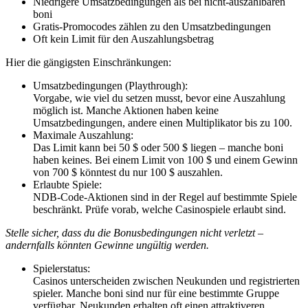
Niedrigere Umsatzbedingungen als bei nicht-auszahlbaren
boni
Gratis-Promocodes zählen zu den Umsatzbedingungen
Oft kein Limit für den Auszahlungsbetrag
Hier die gängigsten Einschränkungen:
Umsatzbedingungen (Playthrough):
Vorgabe, wie viel du setzen musst, bevor eine Auszahlung
möglich ist. Manche Aktionen haben keine
Umsatzbedingungen, andere einen Multiplikator bis zu 100.
Maximale Auszahlung:
Das Limit kann bei 50 $ oder 500 $ liegen – manche boni
haben keines. Bei einem Limit von 100 $ und einem Gewinn
von 700 $ könntest du nur 100 $ auszahlen.
Erlaubte Spiele:
NDB-Code-Aktionen sind in der Regel auf bestimmte Spiele
beschränkt. Prüfe vorab, welche Casinospiele erlaubt sind.
Stelle sicher, dass du die Bonusbedingungen nicht verletzt –
andernfalls könnten Gewinne ungültig werden.
Spielerstatus:
Casinos unterscheiden zwischen Neukunden und registrierten
spieler. Manche boni sind nur für eine bestimmte Gruppe
verfügbar. Neukunden erhalten oft einen attraktiveren