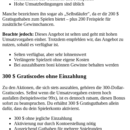
Hohe Umsatzbedingungen sind üblich
Manche bezeichnen ihn sogar als „Selbstläufer", da er dir 200 $
Gratisguthaben zum Spielen bietet – plus 200 Freispiele für
zusätzliche Gewinnchancen.
Beachte jedoch:
Dieses Angebot ist selten und geht mit hohen
Umsatzvorgaben einher. Trotzdem empfehlen wir, das Angebot zu
nutzen, sobald es verfügbar ist.
Selten verfügbar, aber sehr lohnenswert
Verlängerte Spielzeit ohne eigene Kosten
Bei auszahlbaren boni können Gewinne behalten werden
300 $ Gratiscodes ohne Einzahlung
Zu den Aktionen, die sich stets auszahlen, gehören die 300-Dollar-
Gratiscodes. Selbst wenn die Umsatzvorgaben extrem hoch
ausfallen (beispielsweise 99x), ist es dennoch ratsam, diesen Bonus
sofort zu beanspruchen. Du erhältst 300 $ Gratisguthaben allein
dafür, dass du dein Spielerkonto aktivierst.
300 $ ohne jegliche Einzahlung
Aktivierung nur durch Kontoerstellung nötig
Ausreichend Guthaben für mehrere Spielrunden