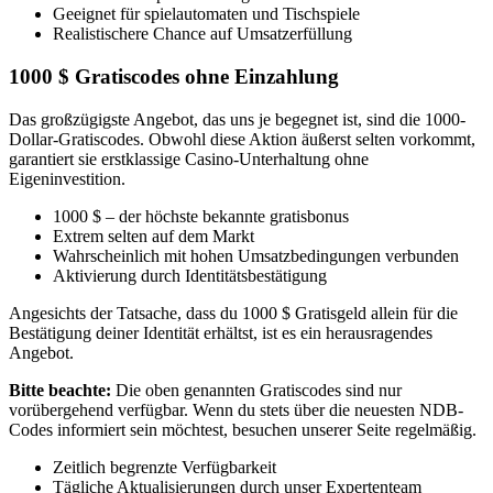
Geeignet für spielautomaten und Tischspiele
Realistischere Chance auf Umsatzerfüllung
1000 $ Gratiscodes ohne Einzahlung
Das großzügigste Angebot, das uns je begegnet ist, sind die 1000-
Dollar-Gratiscodes. Obwohl diese Aktion äußerst selten vorkommt,
garantiert sie erstklassige Casino-Unterhaltung ohne
Eigeninvestition.
1000 $ – der höchste bekannte gratisbonus
Extrem selten auf dem Markt
Wahrscheinlich mit hohen Umsatzbedingungen verbunden
Aktivierung durch Identitätsbestätigung
Angesichts der Tatsache, dass du 1000 $ Gratisgeld allein für die
Bestätigung deiner Identität erhältst, ist es ein herausragendes
Angebot.
Bitte beachte:
Die oben genannten Gratiscodes sind nur
vorübergehend verfügbar. Wenn du stets über die neuesten NDB-
Codes informiert sein möchtest, besuchen unserer Seite regelmäßig.
Zeitlich begrenzte Verfügbarkeit
Tägliche Aktualisierungen durch unser Expertenteam