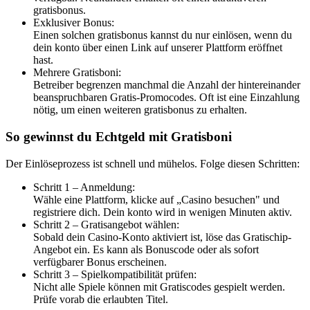
gratisbonus.
Exklusiver Bonus:
Einen solchen gratisbonus kannst du nur einlösen, wenn du
dein konto über einen Link auf unserer Plattform eröffnet
hast.
Mehrere Gratisboni:
Betreiber begrenzen manchmal die Anzahl der hintereinander
beanspruchbaren Gratis-Promocodes. Oft ist eine Einzahlung
nötig, um einen weiteren gratisbonus zu erhalten.
So gewinnst du Echtgeld mit Gratisboni
Der Einlöseprozess ist schnell und mühelos. Folge diesen Schritten:
Schritt 1 – Anmeldung:
Wähle eine Plattform, klicke auf „Casino besuchen" und
registriere dich. Dein konto wird in wenigen Minuten aktiv.
Schritt 2 – Gratisangebot wählen:
Sobald dein Casino-Konto aktiviert ist, löse das Gratischip-
Angebot ein. Es kann als Bonuscode oder als sofort
verfügbarer Bonus erscheinen.
Schritt 3 – Spielkompatibilität prüfen:
Nicht alle Spiele können mit Gratiscodes gespielt werden.
Prüfe vorab die erlaubten Titel.