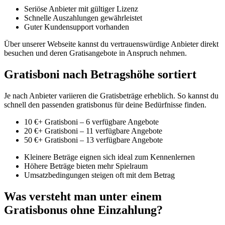
Seriöse Anbieter mit gültiger Lizenz
Schnelle Auszahlungen gewährleistet
Guter Kundensupport vorhanden
Über unserer Webseite kannst du vertrauenswürdige Anbieter direkt
besuchen und deren Gratisangebote in Anspruch nehmen.
Gratisboni nach Betragshöhe sortiert
Je nach Anbieter variieren die Gratisbeträge erheblich. So kannst du
schnell den passenden gratisbonus für deine Bedürfnisse finden.
10 €+ Gratisboni – 6 verfügbare Angebote
20 €+ Gratisboni – 11 verfügbare Angebote
50 €+ Gratisboni – 13 verfügbare Angebote
Kleinere Beträge eignen sich ideal zum Kennenlernen
Höhere Beträge bieten mehr Spielraum
Umsatzbedingungen steigen oft mit dem Betrag
Was versteht man unter einem
Gratisbonus ohne Einzahlung?