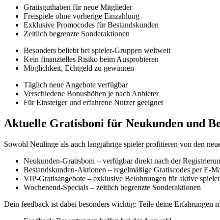
Gratisguthaben für neue Mitglieder
Freispiele ohne vorherige Einzahlung
Exklusive Promocodes für Bestandskunden
Zeitlich begrenzte Sonderaktionen
Besonders beliebt bei spieler-Gruppen weltweit
Kein finanzielles Risiko beim Ausprobieren
Möglichkeit, Echtgeld zu gewinnen
Täglich neue Angebote verfügbar
Verschiedene Bonushöhen je nach Anbieter
Für Einsteiger und erfahrene Nutzer geeignet
Aktuelle Gratisboni für Neukunden und Be
Sowohl Neulinge als auch langjährige spieler profitieren von den ne
Neukunden-Gratisboni – verfügbar direkt nach der Registrieru
Bestandskunden-Aktionen – regelmäßige Gratiscodes per E-Ma
VIP-Gratisangebote – exklusive Belohnungen für aktive spieler
Wochenend-Specials – zeitlich begrenzte Sonderaktionen
Dein feedback ist dabei besonders wichtig: Teile deine Erfahrungen m