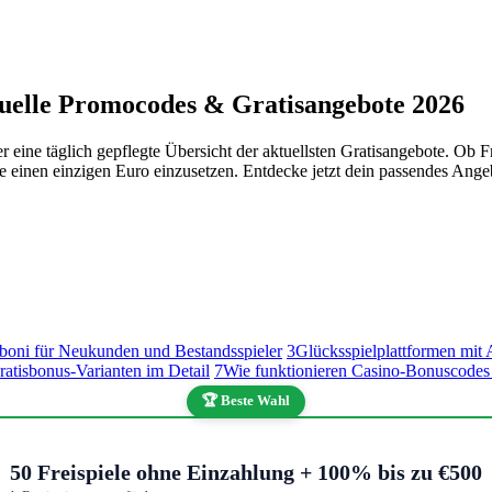
tuelle Promocodes & Gratisangebote 2026
r eine täglich gepflegte Übersicht der aktuellsten Gratisangebote. Ob 
e einen einzigen Euro einzusetzen. Entdecke jetzt dein passendes Ang
sboni für Neukunden und Bestandsspieler
3
Glücksspielplattformen mit
ratisbonus-Varianten im Detail
7
Wie funktionieren Casino-Bonuscodes
🏆 Beste Wahl
50 Freispiele ohne Einzahlung + 100% bis zu €500