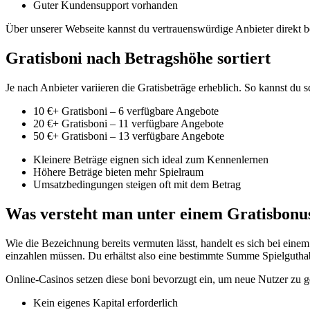
Guter Kundensupport vorhanden
Über unserer Webseite kannst du vertrauenswürdige Anbieter direkt
Gratisboni nach Betragshöhe sortiert
Je nach Anbieter variieren die Gratisbeträge erheblich. So kannst du 
10 €+ Gratisboni – 6 verfügbare Angebote
20 €+ Gratisboni – 11 verfügbare Angebote
50 €+ Gratisboni – 13 verfügbare Angebote
Kleinere Beträge eignen sich ideal zum Kennenlernen
Höhere Beträge bieten mehr Spielraum
Umsatzbedingungen steigen oft mit dem Betrag
Was versteht man unter einem Gratisbonu
Wie die Bezeichnung bereits vermuten lässt, handelt es sich bei ein
einzahlen müssen. Du erhältst also eine bestimmte Summe Spielguthabe
Online-Casinos setzen diese boni bevorzugt ein, um neue Nutzer zu ge
Kein eigenes Kapital erforderlich