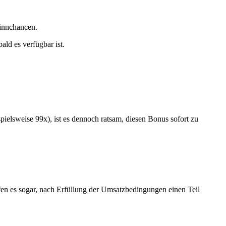
winnchancen.
ld es verfügbar ist.
pielsweise 99x), ist es dennoch ratsam, diesen Bonus sofort zu
ffen es sogar, nach Erfüllung der Umsatzbedingungen einen Teil