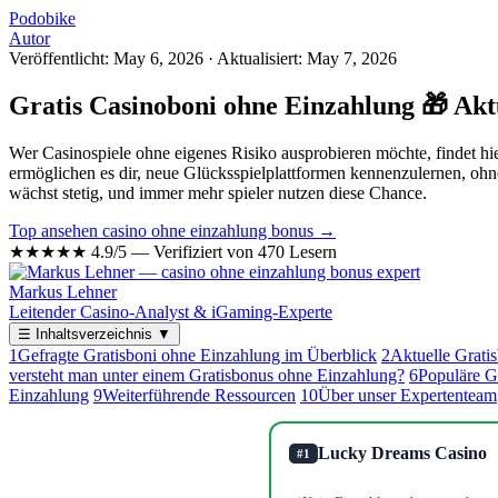
Podobike
Autor
Veröffentlicht: May 6, 2026
·
Aktualisiert: May 7, 2026
Gratis Casinoboni ohne Einzahlung 🎁 Ak
Wer Casinospiele ohne eigenes Risiko ausprobieren möchte, findet hie
ermöglichen es dir, neue Glücksspielplattformen kennenzulernen, ohn
wächst stetig, und immer mehr spieler nutzen diese Chance.
Top ansehen casino ohne einzahlung bonus →
★★★★★
4.9/5 — Verifiziert von 470 Lesern
Markus Lehner
Leitender Casino-Analyst & iGaming-Experte
☰
Inhaltsverzeichnis
▼
1
Gefragte Gratisboni ohne Einzahlung im Überblick
2
Aktuelle Grati
versteht man unter einem Gratisbonus ohne Einzahlung?
6
Populäre G
Einzahlung
9
Weiterführende Ressourcen
10
Über unser Expertenteam
Lucky Dreams Casino
#1