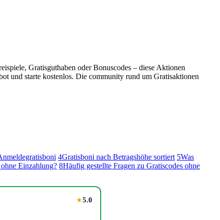
Freispiele, Gratisguthaben oder Bonuscodes – diese Aktionen
ebot und starte kostenlos. Die community rund um Gratisaktionen
 Anmeldegratisboni
4
Gratisboni nach Betragshöhe sortiert
5
Was
 ohne Einzahlung?
8
Häufig gestellte Fragen zu Gratiscodes ohne
5.0
★