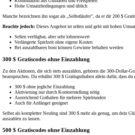
Kombination aus Guthaben und Freispielen
Hohe Umsatzbedingungen sind üblich
Manche bezeichnen ihn sogar als „Selbstläufer", da er dir 200 $ Grat
Beachte jedoch:
Dieses Angebot ist selten und geht mit hohen Umsat
Selten verfügbar, aber sehr lohnenswert
Verlängerte Spielzeit ohne eigene Kosten
Bei auszahlbaren boni können Gewinne behalten werden
300 $ Gratiscodes ohne Einzahlung
Zu den Aktionen, die sich stets auszahlen, gehören die 300-Dollar-Gr
beanspruchen. Du erhältst 300 $ Gratisguthaben allein dafür, dass du d
300 $ ohne jegliche Einzahlung
Aktivierung nur durch Kontoerstellung nötig
Ausreichend Guthaben für mehrere Spielrunden
Auch für Anfänger geeignet
Selbst als kompletter Neuling sind 300 $ mehr als genug, um dein Gl
auszahlen zu lassen.
500 $ Gratiscodes ohne Einzahlung