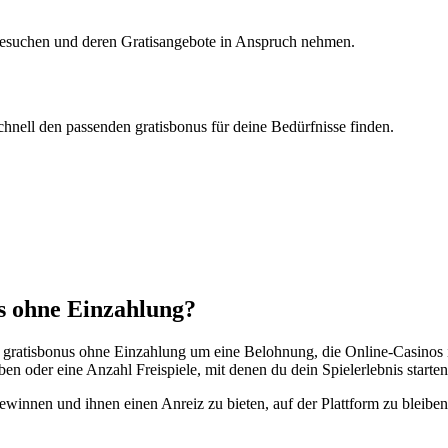
 besuchen und deren Gratisangebote in Anspruch nehmen.
schnell den passenden gratisbonus für deine Bedürfnisse finden.
s ohne Einzahlung?
em gratisbonus ohne Einzahlung um eine Belohnung, die Online-Casinos i
n oder eine Anzahl Freispiele, mit denen du dein Spielerlebnis starten
winnen und ihnen einen Anreiz zu bieten, auf der Plattform zu bleiben