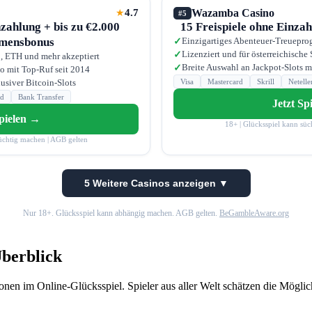
Wazamba Casino
4.7
★
#5
nzahlung + bis zu €2.000
15 Freispiele ohne Einza
mensbonus
Einzigartiges Abenteuer-Treuepr
✓
Lizenziert und für österreichische
✓
, ETH und mehr akzeptiert
Breite Auswahl an Jackpot-Slots 
✓
o mit Top-Ruf seit 2014
usiver Bitcoin-Slots
Visa
Mastercard
Skrill
Netelle
rd
Bank Transfer
Jetzt Sp
Spielen →
18+ | Glücksspiel kann süc
süchtig machen | AGB gelten
5 Weitere Casinos anzeigen ▼
Nur 18+. Glücksspiel kann abhängig machen. AGB gelten.
BeGambleAware.org
Überblick
n im Online-Glücksspiel. Spieler aus aller Welt schätzen die Möglichk