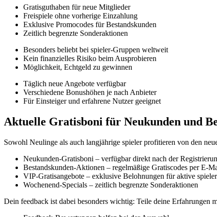
Gratisguthaben für neue Mitglieder
Freispiele ohne vorherige Einzahlung
Exklusive Promocodes für Bestandskunden
Zeitlich begrenzte Sonderaktionen
Besonders beliebt bei spieler-Gruppen weltweit
Kein finanzielles Risiko beim Ausprobieren
Möglichkeit, Echtgeld zu gewinnen
Täglich neue Angebote verfügbar
Verschiedene Bonushöhen je nach Anbieter
Für Einsteiger und erfahrene Nutzer geeignet
Aktuelle Gratisboni für Neukunden und Be
Sowohl Neulinge als auch langjährige spieler profitieren von den ne
Neukunden-Gratisboni – verfügbar direkt nach der Registrieru
Bestandskunden-Aktionen – regelmäßige Gratiscodes per E-Ma
VIP-Gratisangebote – exklusive Belohnungen für aktive spieler
Wochenend-Specials – zeitlich begrenzte Sonderaktionen
Dein feedback ist dabei besonders wichtig: Teile deine Erfahrungen m