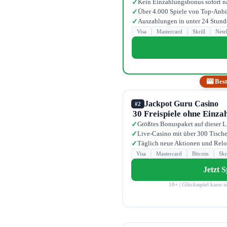
Kein Einzahlungsbonus sofort n
✓
Über 4.000 Spiele von Top-Anbi
✓
Auszahlungen in unter 24 Stun
✓
Visa
Mastercard
Skrill
Netel
🎰 Bes
Jackpot Guru Casino
#2
30 Freispiele ohne Einza
Größtes Bonuspaket auf dieser Li
✓
Live-Casino mit über 300 Tisc
✓
Täglich neue Aktionen und Rel
✓
Visa
Mastercard
Bitcoin
Skr
Jetzt 
18+ | Glücksspiel kann 