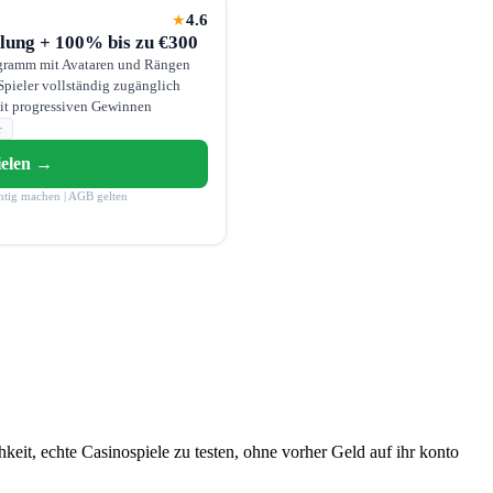
4.6
★
hlung + 100% bis zu €300
ogramm mit Avataren und Rängen
 Spieler vollständig zugänglich
mit progressiven Gewinnen
r
ielen →
htig machen | AGB gelten
eit, echte Casinospiele zu testen, ohne vorher Geld auf ihr konto