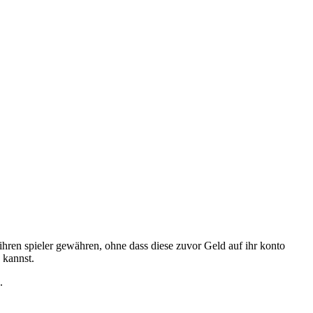
hren spieler gewähren, ohne dass diese zuvor Geld auf ihr konto
 kannst.
.