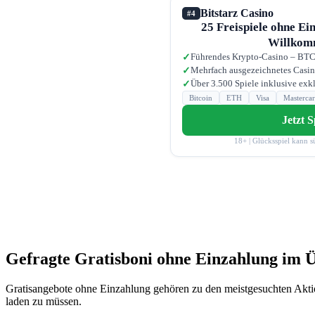
Bitstarz Casino
#4
25 Freispiele ohne Ei
Willkom
Führendes Krypto-Casino – BTC
✓
Mehrfach ausgezeichnetes Casin
✓
Über 3.500 Spiele inklusive exkl
✓
Bitcoin
ETH
Visa
Masterca
Jetzt 
18+ | Glücksspiel kann 
Gefragte Gratisboni ohne Einzahlung im 
Gratisangebote ohne Einzahlung gehören zu den meistgesuchten Aktione
laden zu müssen.