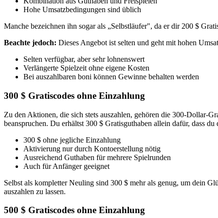
Kombination aus Guthaben und Freispielen
Hohe Umsatzbedingungen sind üblich
Manche bezeichnen ihn sogar als „Selbstläufer", da er dir 200 $ Grat
Beachte jedoch:
Dieses Angebot ist selten und geht mit hohen Umsat
Selten verfügbar, aber sehr lohnenswert
Verlängerte Spielzeit ohne eigene Kosten
Bei auszahlbaren boni können Gewinne behalten werden
300 $ Gratiscodes ohne Einzahlung
Zu den Aktionen, die sich stets auszahlen, gehören die 300-Dollar-Gr
beanspruchen. Du erhältst 300 $ Gratisguthaben allein dafür, dass du d
300 $ ohne jegliche Einzahlung
Aktivierung nur durch Kontoerstellung nötig
Ausreichend Guthaben für mehrere Spielrunden
Auch für Anfänger geeignet
Selbst als kompletter Neuling sind 300 $ mehr als genug, um dein Gl
auszahlen zu lassen.
500 $ Gratiscodes ohne Einzahlung