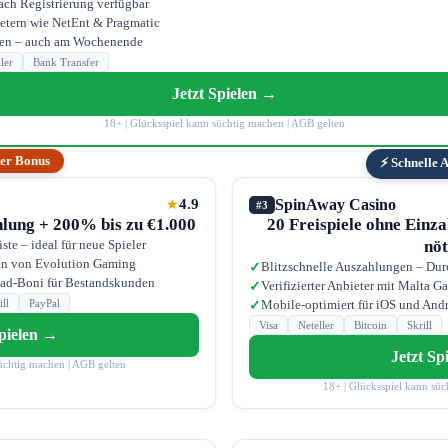
ach Registrierung verfügbar
etern wie NetEnt & Pragmatic
den – auch am Wochenende
ler
Bank Transfer
Jetzt Spielen →
18+ | Glücksspiel kann süchtig machen | AGB gelten
ter Bonus
⚡ Schnelle 
SpinAway Casino
4.9
★
#3
hlung + 200% bis zu €1.000
20 Freispiele ohne Einz
ste – ideal für neue Spieler
nöt
hen von Evolution Gaming
Blitzschnelle Auszahlungen – Dur
✓
oad-Boni für Bestandskunden
Verifizierter Anbieter mit Malta 
✓
ill
PayPal
Mobile-optimiert für iOS und An
✓
Visa
Neteller
Bitcoin
Skrill
Spielen →
Jetzt Sp
süchtig machen | AGB gelten
18+ | Glücksspiel kann süc