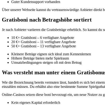
Guter Kundensupport vorhanden
Über unserer Webseite kannst du vertrauenswürdige Anbieter direkt
Gratisboni nach Betragshöhe sortiert
Je nach Anbieter variieren die Gratisbeträge erheblich. So kannst du 
10 €+ Gratisboni – 6 verfügbare Angebote
20 €+ Gratisboni – 11 verfügbare Angebote
50 €+ Gratisboni – 13 verfügbare Angebote
Kleinere Beträge eignen sich ideal zum Kennenlernen
Höhere Beträge bieten mehr Spielraum
Umsatzbedingungen steigen oft mit dem Betrag
Was versteht man unter einem Gratisbonu
Wie die Bezeichnung bereits vermuten lässt, handelt es sich bei ein
einzahlen müssen. Du erhältst also eine bestimmte Summe Spielguthabe
Online-Casinos setzen diese boni bevorzugt ein, um neue Nutzer zu ge
Kein eigenes Kapital erforderlich