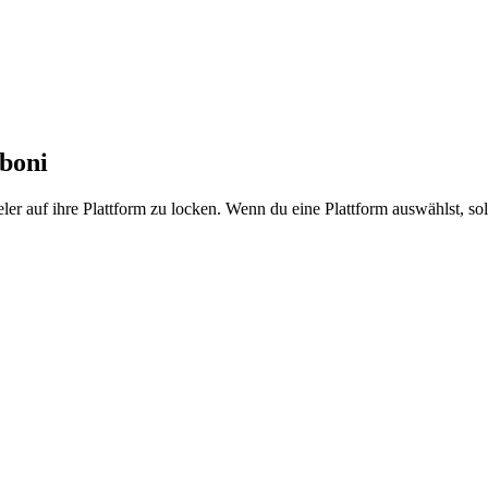
boni
er auf ihre Plattform zu locken. Wenn du eine Plattform auswählst, sol