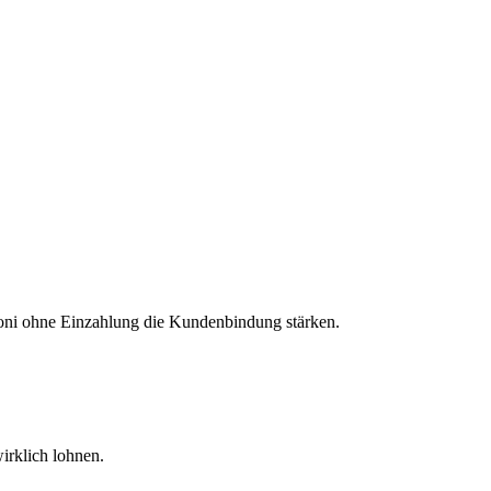
 boni ohne Einzahlung die Kundenbindung stärken.
irklich lohnen.