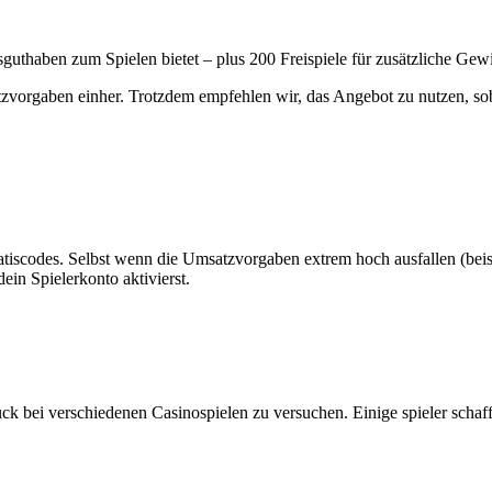
isguthaben zum Spielen bietet – plus 200 Freispiele für zusätzliche Ge
zvorgaben einher. Trotzdem empfehlen wir, das Angebot zu nutzen, soba
atiscodes. Selbst wenn die Umsatzvorgaben extrem hoch ausfallen (beis
ein Spielerkonto aktivierst.
ück bei verschiedenen Casinospielen zu versuchen. Einige spieler scha