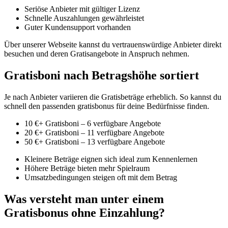
Seriöse Anbieter mit gültiger Lizenz
Schnelle Auszahlungen gewährleistet
Guter Kundensupport vorhanden
Über unserer Webseite kannst du vertrauenswürdige Anbieter direkt
besuchen und deren Gratisangebote in Anspruch nehmen.
Gratisboni nach Betragshöhe sortiert
Je nach Anbieter variieren die Gratisbeträge erheblich. So kannst du
schnell den passenden gratisbonus für deine Bedürfnisse finden.
10 €+ Gratisboni – 6 verfügbare Angebote
20 €+ Gratisboni – 11 verfügbare Angebote
50 €+ Gratisboni – 13 verfügbare Angebote
Kleinere Beträge eignen sich ideal zum Kennenlernen
Höhere Beträge bieten mehr Spielraum
Umsatzbedingungen steigen oft mit dem Betrag
Was versteht man unter einem
Gratisbonus ohne Einzahlung?