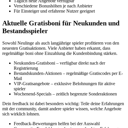
Täglich neue Angebote verfügbar
Verschiedene Bonushöhen je nach Anbieter
Für Einsteiger und erfahrene Nutzer geeignet
Aktuelle Gratisboni für Neukunden und
Bestandsspieler
Sowohl Neulinge als auch langjährige spieler profitieren von den
neuesten Gratisaktionen. Viele Anbieter haben erkannt, dass
regelmäßige boni ohne Einzahlung die Kundenbindung stärken.
Neukunden-Gratisboni – verfügbar direkt nach der
Registrierung
Bestandskunden-Aktionen – regelmäßige Gratiscodes per E-
Mail
VIP-Gratisangebote – exklusive Belohnungen für aktive
spieler
Wochenend-Specials – zeitlich begrenzte Sonderaktionen
Dein feedback ist dabei besonders wichtig: Teile deine Erfahrungen
mit der community, damit andere spieler wissen, welche Angebote
sich wirklich lohnen.
Feedback-Bewertungen helfen bei der Auswahl