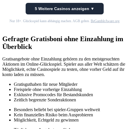
5 Weitere Casinos anzeigen ▼
Nur 18+. Glücksspiel kann abhängig machen. AGB gelten.
BeGambleAware.org
Gefragte Gratisboni ohne Einzahlung im
Überblick
Gratisangebote ohne Einzahlung gehören zu den meistgesuchten
Aktionen im Online-Glücksspiel. Spieler aus aller Welt schätzen die
Möglichkeit, echte Casinospiele zu testen, ohne vorher Geld auf ihr
konto laden zu müssen.
Gratisguthaben für neue Mitglieder
Freispiele ohne vorherige Einzahlung
Exklusive Promocodes für Bestandskunden
Zeitlich begrenzte Sonderaktionen
Besonders beliebt bei spieler-Gruppen weltweit
Kein finanzielles Risiko beim Ausprobieren
Möglichkeit, Echtgeld zu gewinnen