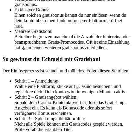
gratisbonus.
Exklusiver Bonus:
Einen solchen gratisbonus kannst du nur einlösen, wenn du
dein konto über einen Link auf unserer Plattform eröffnet
hast.
Mehrere Gratisboni:
Betreiber begrenzen manchmal die Anzahl der hintereinander
beanspruchbaren Gratis-Promocodes. Oft ist eine Einzahlung
nötig, um einen weiteren gratisbonus zu erhalten.
So gewinnst du Echtgeld mit Gratisboni
Der Einlöseprozess ist schnell und mühelos. Folge diesen Schritten:
Schritt 1 – Anmeldung:
Wähle eine Plattform, klicke auf „Casino besuchen" und
registriere dich. Dein konto wird in wenigen Minuten aktiv.
Schritt 2 – Gratisangebot wählen:
Sobald dein Casino-Konto aktiviert ist, löse das Gratischip-
Angebot ein. Es kann als Bonuscode oder als sofort
verfügbarer Bonus erscheinen.
Schritt 3 – Spielkompatibilität prüfen:
Nicht alle Spiele können mit Gratiscodes gespielt werden.
Prüfe vorab die erlaubten Titel.