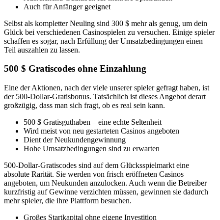
Auch für Anfänger geeignet
Selbst als kompletter Neuling sind 300 $ mehr als genug, um dein
Glück bei verschiedenen Casinospielen zu versuchen. Einige spieler
schaffen es sogar, nach Erfüllung der Umsatzbedingungen einen
Teil auszahlen zu lassen.
500 $ Gratiscodes ohne Einzahlung
Eine der Aktionen, nach der viele unserer spieler gefragt haben, ist
der 500-Dollar-Gratisbonus. Tatsächlich ist dieses Angebot derart
großzügig, dass man sich fragt, ob es real sein kann.
500 $ Gratisguthaben – eine echte Seltenheit
Wird meist von neu gestarteten Casinos angeboten
Dient der Neukundengewinnung
Hohe Umsatzbedingungen sind zu erwarten
500-Dollar-Gratiscodes sind auf dem Glücksspielmarkt eine
absolute Rarität. Sie werden von frisch eröffneten Casinos
angeboten, um Neukunden anzulocken. Auch wenn die Betreiber
kurzfristig auf Gewinne verzichten müssen, gewinnen sie dadurch
mehr spieler, die ihre Plattform besuchen.
Großes Startkapital ohne eigene Investition