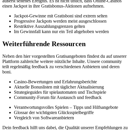
äußerst seltenes Ereignis. Es ist nicht üblich, dass Online-Casinos
einen Jackpot in ihre Gratisbonus-Aktionen aufnehmen.
Jackpot-Gewinne mit Gratisboni sind extrem selten
Progressive Jackpots werden meist ausgeschlossen
Restriktive Auszahlungsgrenzen gelten
Im Gewinnfall kann nur ein Teil abgehoben werden
Weiterführende Ressourcen
Neben den hier vorgestellten Gratisangeboten findest du auf unserer
Plattform zahlreiche weitere nützliche Inhalte. Unsere community
teilt regelmäßig feedback zu verschiedenen Anbietern und deren
boni.
Casino-Bewertungen und Erfahrungsberichte
Aktuelle Bonuslisten mit täglicher Aktualisierung
Strategieguides für spielautomaten und Tischspiele
Community-Forum für Austausch und feedback
Verantwortungsvolles Spielen – Tipps und Hilfsangebote
Glossar der wichtigsten Glücksspielbegriffe
Vergleich von Softwareanbietern
Dein feedback hilft uns dabei, die Qualität unserer Empfehlungen zu