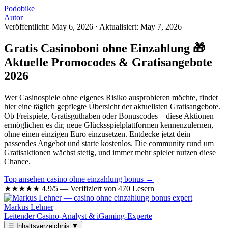
Podobike
Autor
Veröffentlicht: May 6, 2026
·
Aktualisiert: May 7, 2026
Gratis Casinoboni ohne Einzahlung 🎁
Aktuelle Promocodes & Gratisangebote
2026
Wer Casinospiele ohne eigenes Risiko ausprobieren möchte, findet
hier eine täglich gepflegte Übersicht der aktuellsten Gratisangebote.
Ob Freispiele, Gratisguthaben oder Bonuscodes – diese Aktionen
ermöglichen es dir, neue Glücksspielplattformen kennenzulernen,
ohne einen einzigen Euro einzusetzen. Entdecke jetzt dein
passendes Angebot und starte kostenlos. Die community rund um
Gratisaktionen wächst stetig, und immer mehr spieler nutzen diese
Chance.
Top ansehen casino ohne einzahlung bonus →
★★★★★
4.9/5 — Verifiziert von 470 Lesern
Markus Lehner
Leitender Casino-Analyst & iGaming-Experte
☰
Inhaltsverzeichnis
▼