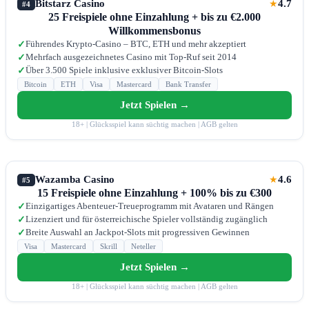
Bitstarz Casino
4.7
★
#4
25 Freispiele ohne Einzahlung + bis zu €2.000
Willkommensbonus
Führendes Krypto-Casino – BTC, ETH und mehr akzeptiert
✓
Mehrfach ausgezeichnetes Casino mit Top-Ruf seit 2014
✓
Über 3.500 Spiele inklusive exklusiver Bitcoin-Slots
✓
Bitcoin
ETH
Visa
Mastercard
Bank Transfer
Jetzt Spielen →
18+ | Glücksspiel kann süchtig machen | AGB gelten
Wazamba Casino
4.6
★
#5
15 Freispiele ohne Einzahlung + 100% bis zu €300
Einzigartiges Abenteuer-Treueprogramm mit Avataren und Rängen
✓
Lizenziert und für österreichische Spieler vollständig zugänglich
✓
Breite Auswahl an Jackpot-Slots mit progressiven Gewinnen
✓
Visa
Mastercard
Skrill
Neteller
Jetzt Spielen →
18+ | Glücksspiel kann süchtig machen | AGB gelten