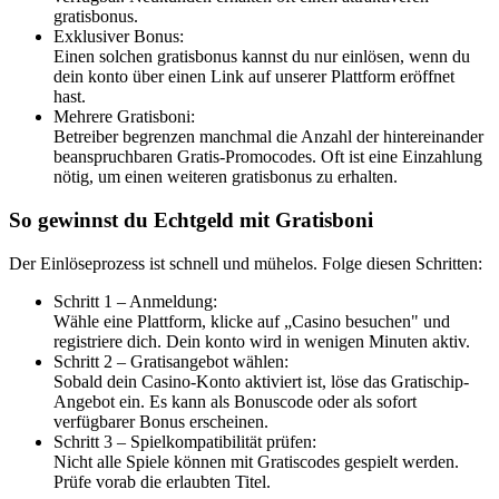
gratisbonus.
Exklusiver Bonus:
Einen solchen gratisbonus kannst du nur einlösen, wenn du
dein konto über einen Link auf unserer Plattform eröffnet
hast.
Mehrere Gratisboni:
Betreiber begrenzen manchmal die Anzahl der hintereinander
beanspruchbaren Gratis-Promocodes. Oft ist eine Einzahlung
nötig, um einen weiteren gratisbonus zu erhalten.
So gewinnst du Echtgeld mit Gratisboni
Der Einlöseprozess ist schnell und mühelos. Folge diesen Schritten:
Schritt 1 – Anmeldung:
Wähle eine Plattform, klicke auf „Casino besuchen" und
registriere dich. Dein konto wird in wenigen Minuten aktiv.
Schritt 2 – Gratisangebot wählen:
Sobald dein Casino-Konto aktiviert ist, löse das Gratischip-
Angebot ein. Es kann als Bonuscode oder als sofort
verfügbarer Bonus erscheinen.
Schritt 3 – Spielkompatibilität prüfen:
Nicht alle Spiele können mit Gratiscodes gespielt werden.
Prüfe vorab die erlaubten Titel.