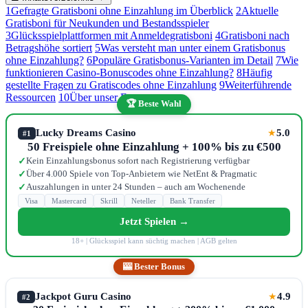
1
Gefragte Gratisboni ohne Einzahlung im Überblick
2
Aktuelle
Gratisboni für Neukunden und Bestandsspieler
3
Glücksspielplattformen mit Anmeldegratisboni
4
Gratisboni nach
Betragshöhe sortiert
5
Was versteht man unter einem Gratisbonus
ohne Einzahlung?
6
Populäre Gratisbonus-Varianten im Detail
7
Wie
funktionieren Casino-Bonuscodes ohne Einzahlung?
8
Häufig
gestellte Fragen zu Gratiscodes ohne Einzahlung
9
Weiterführende
Ressourcen
10
Über unser Expertenteam
🏆 Beste Wahl
Lucky Dreams Casino
5.0
★
#1
50 Freispiele ohne Einzahlung + 100% bis zu €500
Kein Einzahlungsbonus sofort nach Registrierung verfügbar
✓
Über 4.000 Spiele von Top-Anbietern wie NetEnt & Pragmatic
✓
Auszahlungen in unter 24 Stunden – auch am Wochenende
✓
Visa
Mastercard
Skrill
Neteller
Bank Transfer
Jetzt Spielen →
18+ | Glücksspiel kann süchtig machen | AGB gelten
🎰 Bester Bonus
Jackpot Guru Casino
4.9
★
#2