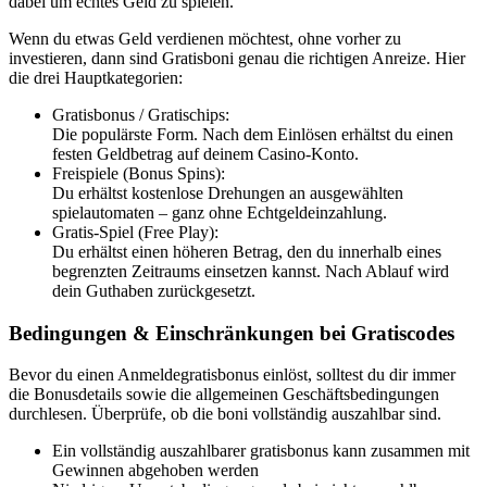
dabei um echtes Geld zu spielen.
Wenn du etwas Geld verdienen möchtest, ohne vorher zu
investieren, dann sind Gratisboni genau die richtigen Anreize. Hier
die drei Hauptkategorien:
Gratisbonus / Gratischips:
Die populärste Form. Nach dem Einlösen erhältst du einen
festen Geldbetrag auf deinem Casino-Konto.
Freispiele (Bonus Spins):
Du erhältst kostenlose Drehungen an ausgewählten
spielautomaten – ganz ohne Echtgeldeinzahlung.
Gratis-Spiel (Free Play):
Du erhältst einen höheren Betrag, den du innerhalb eines
begrenzten Zeitraums einsetzen kannst. Nach Ablauf wird
dein Guthaben zurückgesetzt.
Bedingungen & Einschränkungen bei Gratiscodes
Bevor du einen Anmeldegratisbonus einlöst, solltest du dir immer
die Bonusdetails sowie die allgemeinen Geschäftsbedingungen
durchlesen. Überprüfe, ob die boni vollständig auszahlbar sind.
Ein vollständig auszahlbarer gratisbonus kann zusammen mit
Gewinnen abgehoben werden