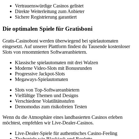
Vertrauenswürdige Casinos gelistet
Direkte Weiterleitung zum Anbieter
Sichere Registrierung garantiert
Die optimalen Spiele für Gratisboni
Gratis-Casinoboni werden überwiegend bei spielautomaten
eingesetzt. Auf unserer Plattform findest du Tausende kostenloser
Slots von renommierten Softwareanbietern.
Klassische spielautomaten mit drei Walzen
Moderne Video-Slots mit Bonusrunden
Progressive Jackpot-Slots
Megaways-Spielautomaten
Slots von Top-Softwareanbietern
Vielfältige Themen und Designs
Verschiedene Volatilitätsstufen
Demomodus zum risikofreien Testen
Wenn du die Atmosphäre eines landbasierten Casinos erleben
möchtest, empfehlen wir Live-Dealer-Casinos.
Live-Dealer-Spiele für authentisches Casino-Feeling
Tischspiele wie Blackjack und Roulette