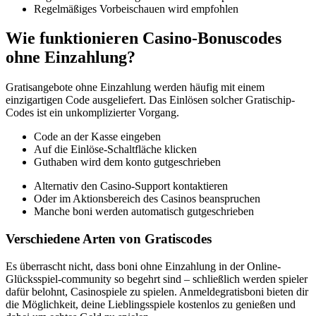
Regelmäßiges Vorbeischauen wird empfohlen
Wie funktionieren Casino-Bonuscodes
ohne Einzahlung?
Gratisangebote ohne Einzahlung werden häufig mit einem
einzigartigen Code ausgeliefert. Das Einlösen solcher Gratischip-
Codes ist ein unkomplizierter Vorgang.
Code an der Kasse eingeben
Auf die Einlöse-Schaltfläche klicken
Guthaben wird dem konto gutgeschrieben
Alternativ den Casino-Support kontaktieren
Oder im Aktionsbereich des Casinos beanspruchen
Manche boni werden automatisch gutgeschrieben
Verschiedene Arten von Gratiscodes
Es überrascht nicht, dass boni ohne Einzahlung in der Online-
Glücksspiel-community so begehrt sind – schließlich werden spieler
dafür belohnt, Casinospiele zu spielen. Anmeldegratisboni bieten dir
die Möglichkeit, deine Lieblingsspiele kostenlos zu genießen und