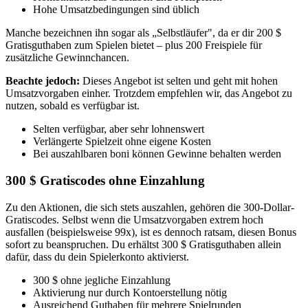
Hohe Umsatzbedingungen sind üblich
Manche bezeichnen ihn sogar als „Selbstläufer", da er dir 200 $
Gratisguthaben zum Spielen bietet – plus 200 Freispiele für
zusätzliche Gewinnchancen.
Beachte jedoch:
Dieses Angebot ist selten und geht mit hohen
Umsatzvorgaben einher. Trotzdem empfehlen wir, das Angebot zu
nutzen, sobald es verfügbar ist.
Selten verfügbar, aber sehr lohnenswert
Verlängerte Spielzeit ohne eigene Kosten
Bei auszahlbaren boni können Gewinne behalten werden
300 $ Gratiscodes ohne Einzahlung
Zu den Aktionen, die sich stets auszahlen, gehören die 300-Dollar-
Gratiscodes. Selbst wenn die Umsatzvorgaben extrem hoch
ausfallen (beispielsweise 99x), ist es dennoch ratsam, diesen Bonus
sofort zu beanspruchen. Du erhältst 300 $ Gratisguthaben allein
dafür, dass du dein Spielerkonto aktivierst.
300 $ ohne jegliche Einzahlung
Aktivierung nur durch Kontoerstellung nötig
Ausreichend Guthaben für mehrere Spielrunden