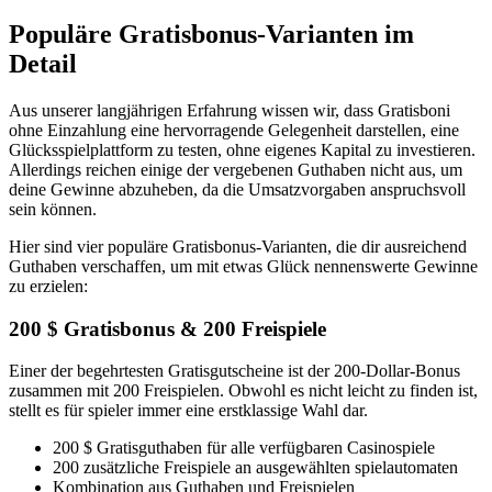
Populäre Gratisbonus-Varianten im
Detail
Aus unserer langjährigen Erfahrung wissen wir, dass Gratisboni
ohne Einzahlung eine hervorragende Gelegenheit darstellen, eine
Glücksspielplattform zu testen, ohne eigenes Kapital zu investieren.
Allerdings reichen einige der vergebenen Guthaben nicht aus, um
deine Gewinne abzuheben, da die Umsatzvorgaben anspruchsvoll
sein können.
Hier sind vier populäre Gratisbonus-Varianten, die dir ausreichend
Guthaben verschaffen, um mit etwas Glück nennenswerte Gewinne
zu erzielen:
200 $ Gratisbonus & 200 Freispiele
Einer der begehrtesten Gratisgutscheine ist der 200-Dollar-Bonus
zusammen mit 200 Freispielen. Obwohl es nicht leicht zu finden ist,
stellt es für spieler immer eine erstklassige Wahl dar.
200 $ Gratisguthaben für alle verfügbaren Casinospiele
200 zusätzliche Freispiele an ausgewählten spielautomaten
Kombination aus Guthaben und Freispielen