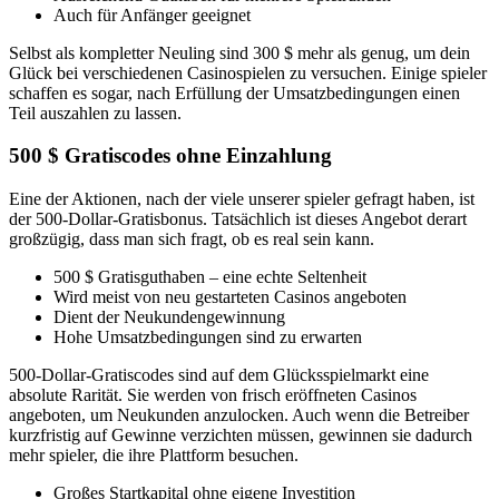
Auch für Anfänger geeignet
Selbst als kompletter Neuling sind 300 $ mehr als genug, um dein
Glück bei verschiedenen Casinospielen zu versuchen. Einige spieler
schaffen es sogar, nach Erfüllung der Umsatzbedingungen einen
Teil auszahlen zu lassen.
500 $ Gratiscodes ohne Einzahlung
Eine der Aktionen, nach der viele unserer spieler gefragt haben, ist
der 500-Dollar-Gratisbonus. Tatsächlich ist dieses Angebot derart
großzügig, dass man sich fragt, ob es real sein kann.
500 $ Gratisguthaben – eine echte Seltenheit
Wird meist von neu gestarteten Casinos angeboten
Dient der Neukundengewinnung
Hohe Umsatzbedingungen sind zu erwarten
500-Dollar-Gratiscodes sind auf dem Glücksspielmarkt eine
absolute Rarität. Sie werden von frisch eröffneten Casinos
angeboten, um Neukunden anzulocken. Auch wenn die Betreiber
kurzfristig auf Gewinne verzichten müssen, gewinnen sie dadurch
mehr spieler, die ihre Plattform besuchen.
Großes Startkapital ohne eigene Investition