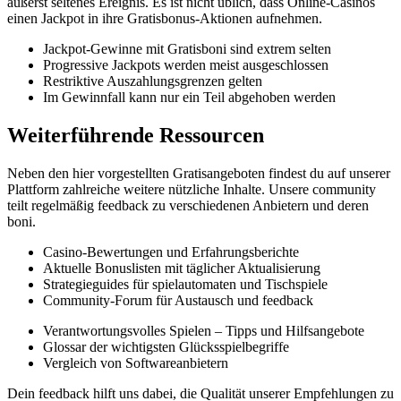
äußerst seltenes Ereignis. Es ist nicht üblich, dass Online-Casinos
einen Jackpot in ihre Gratisbonus-Aktionen aufnehmen.
Jackpot-Gewinne mit Gratisboni sind extrem selten
Progressive Jackpots werden meist ausgeschlossen
Restriktive Auszahlungsgrenzen gelten
Im Gewinnfall kann nur ein Teil abgehoben werden
Weiterführende Ressourcen
Neben den hier vorgestellten Gratisangeboten findest du auf unserer
Plattform zahlreiche weitere nützliche Inhalte. Unsere community
teilt regelmäßig feedback zu verschiedenen Anbietern und deren
boni.
Casino-Bewertungen und Erfahrungsberichte
Aktuelle Bonuslisten mit täglicher Aktualisierung
Strategieguides für spielautomaten und Tischspiele
Community-Forum für Austausch und feedback
Verantwortungsvolles Spielen – Tipps und Hilfsangebote
Glossar der wichtigsten Glücksspielbegriffe
Vergleich von Softwareanbietern
Dein feedback hilft uns dabei, die Qualität unserer Empfehlungen zu