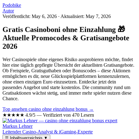
Podobike
Autor
Veröffentlicht: May 6, 2026
·
Aktualisiert: May 7, 2026
Gratis Casinoboni ohne Einzahlung 🎁
Aktuelle Promocodes & Gratisangebote
2026
Wer Casinospiele ohne eigenes Risiko ausprobieren möchte, findet
hier eine täglich gepflegte Übersicht der aktuellsten Gratisangebote.
Ob Freispiele, Gratisguthaben oder Bonuscodes – diese Aktionen
ermöglichen es dir, neue Glücksspielplattformen kennenzulernen,
ohne einen einzigen Euro einzusetzen. Entdecke jetzt dein
passendes Angebot und starte kostenlos. Die community rund um
Gratisaktionen wächst stetig, und immer mehr spieler nutzen diese
Chance.
Top ansehen casino ohne einzahlung bonus →
★★★★★
4.9/5 — Verifiziert von 470 Lesern
Markus Lehner
Leitender Casino-Analyst & iGaming-Experte
☰
Inhaltsverzeichnis
▼