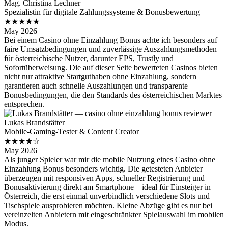
Mag. Christina Lechner
Spezialistin für digitale Zahlungssysteme & Bonusbewertung
★★★★★
May 2026
Bei einem Casino ohne Einzahlung Bonus achte ich besonders auf
faire Umsatzbedingungen und zuverlässige Auszahlungsmethoden
für österreichische Nutzer, darunter EPS, Trustly und
Sofortüberweisung. Die auf dieser Seite bewerteten Casinos bieten
nicht nur attraktive Startguthaben ohne Einzahlung, sondern
garantieren auch schnelle Auszahlungen und transparente
Bonusbedingungen, die den Standards des österreichischen Marktes
entsprechen.
Lukas Brandstätter
Mobile-Gaming-Tester & Content Creator
★★★★☆
May 2026
Als junger Spieler war mir die mobile Nutzung eines Casino ohne
Einzahlung Bonus besonders wichtig. Die getesteten Anbieter
überzeugen mit responsiven Apps, schneller Registrierung und
Bonusaktivierung direkt am Smartphone – ideal für Einsteiger in
Österreich, die erst einmal unverbindlich verschiedene Slots und
Tischspiele ausprobieren möchten. Kleine Abzüge gibt es nur bei
vereinzelten Anbietern mit eingeschränkter Spielauswahl im mobilen
Modus.