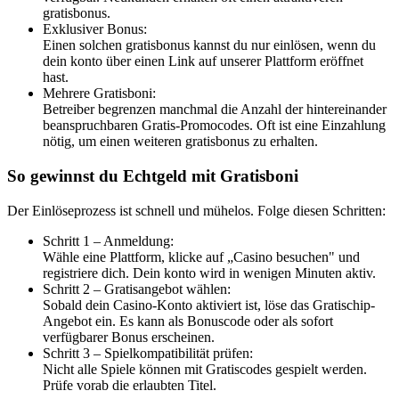
gratisbonus.
Exklusiver Bonus:
Einen solchen gratisbonus kannst du nur einlösen, wenn du
dein konto über einen Link auf unserer Plattform eröffnet
hast.
Mehrere Gratisboni:
Betreiber begrenzen manchmal die Anzahl der hintereinander
beanspruchbaren Gratis-Promocodes. Oft ist eine Einzahlung
nötig, um einen weiteren gratisbonus zu erhalten.
So gewinnst du Echtgeld mit Gratisboni
Der Einlöseprozess ist schnell und mühelos. Folge diesen Schritten:
Schritt 1 – Anmeldung:
Wähle eine Plattform, klicke auf „Casino besuchen" und
registriere dich. Dein konto wird in wenigen Minuten aktiv.
Schritt 2 – Gratisangebot wählen:
Sobald dein Casino-Konto aktiviert ist, löse das Gratischip-
Angebot ein. Es kann als Bonuscode oder als sofort
verfügbarer Bonus erscheinen.
Schritt 3 – Spielkompatibilität prüfen:
Nicht alle Spiele können mit Gratiscodes gespielt werden.
Prüfe vorab die erlaubten Titel.