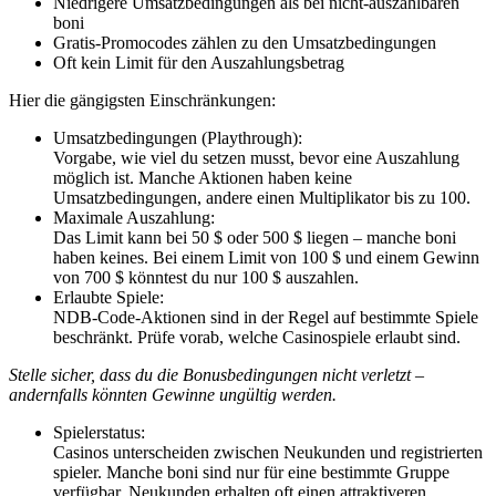
Niedrigere Umsatzbedingungen als bei nicht-auszahlbaren
boni
Gratis-Promocodes zählen zu den Umsatzbedingungen
Oft kein Limit für den Auszahlungsbetrag
Hier die gängigsten Einschränkungen:
Umsatzbedingungen (Playthrough):
Vorgabe, wie viel du setzen musst, bevor eine Auszahlung
möglich ist. Manche Aktionen haben keine
Umsatzbedingungen, andere einen Multiplikator bis zu 100.
Maximale Auszahlung:
Das Limit kann bei 50 $ oder 500 $ liegen – manche boni
haben keines. Bei einem Limit von 100 $ und einem Gewinn
von 700 $ könntest du nur 100 $ auszahlen.
Erlaubte Spiele:
NDB-Code-Aktionen sind in der Regel auf bestimmte Spiele
beschränkt. Prüfe vorab, welche Casinospiele erlaubt sind.
Stelle sicher, dass du die Bonusbedingungen nicht verletzt –
andernfalls könnten Gewinne ungültig werden.
Spielerstatus:
Casinos unterscheiden zwischen Neukunden und registrierten
spieler. Manche boni sind nur für eine bestimmte Gruppe
verfügbar. Neukunden erhalten oft einen attraktiveren