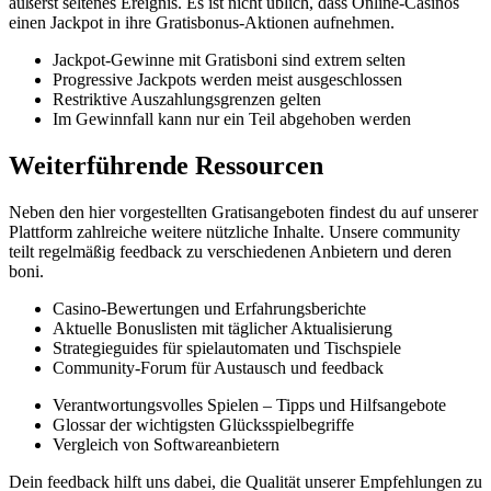
äußerst seltenes Ereignis. Es ist nicht üblich, dass Online-Casinos
einen Jackpot in ihre Gratisbonus-Aktionen aufnehmen.
Jackpot-Gewinne mit Gratisboni sind extrem selten
Progressive Jackpots werden meist ausgeschlossen
Restriktive Auszahlungsgrenzen gelten
Im Gewinnfall kann nur ein Teil abgehoben werden
Weiterführende Ressourcen
Neben den hier vorgestellten Gratisangeboten findest du auf unserer
Plattform zahlreiche weitere nützliche Inhalte. Unsere community
teilt regelmäßig feedback zu verschiedenen Anbietern und deren
boni.
Casino-Bewertungen und Erfahrungsberichte
Aktuelle Bonuslisten mit täglicher Aktualisierung
Strategieguides für spielautomaten und Tischspiele
Community-Forum für Austausch und feedback
Verantwortungsvolles Spielen – Tipps und Hilfsangebote
Glossar der wichtigsten Glücksspielbegriffe
Vergleich von Softwareanbietern
Dein feedback hilft uns dabei, die Qualität unserer Empfehlungen zu