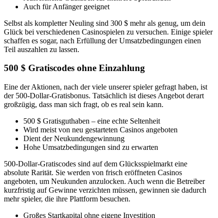
Auch für Anfänger geeignet
Selbst als kompletter Neuling sind 300 $ mehr als genug, um dein
Glück bei verschiedenen Casinospielen zu versuchen. Einige spieler
schaffen es sogar, nach Erfüllung der Umsatzbedingungen einen
Teil auszahlen zu lassen.
500 $ Gratiscodes ohne Einzahlung
Eine der Aktionen, nach der viele unserer spieler gefragt haben, ist
der 500-Dollar-Gratisbonus. Tatsächlich ist dieses Angebot derart
großzügig, dass man sich fragt, ob es real sein kann.
500 $ Gratisguthaben – eine echte Seltenheit
Wird meist von neu gestarteten Casinos angeboten
Dient der Neukundengewinnung
Hohe Umsatzbedingungen sind zu erwarten
500-Dollar-Gratiscodes sind auf dem Glücksspielmarkt eine
absolute Rarität. Sie werden von frisch eröffneten Casinos
angeboten, um Neukunden anzulocken. Auch wenn die Betreiber
kurzfristig auf Gewinne verzichten müssen, gewinnen sie dadurch
mehr spieler, die ihre Plattform besuchen.
Großes Startkapital ohne eigene Investition