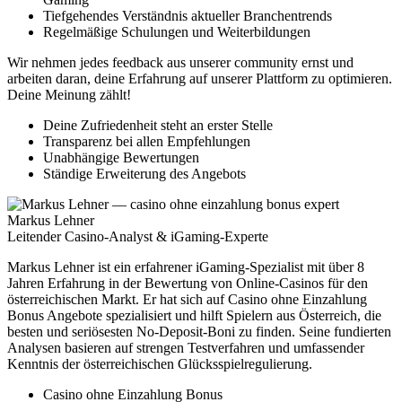
Tiefgehendes Verständnis aktueller Branchentrends
Regelmäßige Schulungen und Weiterbildungen
Wir nehmen jedes feedback aus unserer community ernst und
arbeiten daran, deine Erfahrung auf unserer Plattform zu optimieren.
Deine Meinung zählt!
Deine Zufriedenheit steht an erster Stelle
Transparenz bei allen Empfehlungen
Unabhängige Bewertungen
Ständige Erweiterung des Angebots
Markus Lehner
Leitender Casino-Analyst & iGaming-Experte
Markus Lehner ist ein erfahrener iGaming-Spezialist mit über 8
Jahren Erfahrung in der Bewertung von Online-Casinos für den
österreichischen Markt. Er hat sich auf Casino ohne Einzahlung
Bonus Angebote spezialisiert und hilft Spielern aus Österreich, die
besten und seriösesten No-Deposit-Boni zu finden. Seine fundierten
Analysen basieren auf strengen Testverfahren und umfassender
Kenntnis der österreichischen Glücksspielregulierung.
Casino ohne Einzahlung Bonus