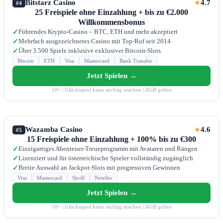
Bitstarz Casino
4.7
★
#4
25 Freispiele ohne Einzahlung + bis zu €2.000
Willkommensbonus
Führendes Krypto-Casino – BTC, ETH und mehr akzeptiert
✓
Mehrfach ausgezeichnetes Casino mit Top-Ruf seit 2014
✓
Über 3.500 Spiele inklusive exklusiver Bitcoin-Slots
✓
Bitcoin
ETH
Visa
Mastercard
Bank Transfer
Jetzt Spielen →
18+ | Glücksspiel kann süchtig machen | AGB gelten
Wazamba Casino
4.6
★
#5
15 Freispiele ohne Einzahlung + 100% bis zu €300
Einzigartiges Abenteuer-Treueprogramm mit Avataren und Rängen
✓
Lizenziert und für österreichische Spieler vollständig zugänglich
✓
Breite Auswahl an Jackpot-Slots mit progressiven Gewinnen
✓
Visa
Mastercard
Skrill
Neteller
Jetzt Spielen →
18+ | Glücksspiel kann süchtig machen | AGB gelten