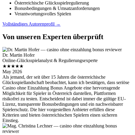
Österreichische Glücksspielregulierung
Bonusbedingungen & Umsatzanforderungen
Verantwortungsvolles Spielen
Vollständiges Autorenprofil →
Von unseren Experten überprüft
Dr. Martin Hofer
Online-Glücksspielanalyst & Regulierungsexperte
★★★★★
May 2026
Als jemand, der seit über 15 Jahren die österreichische
Glücksspiellandschaft beobachtet, kann ich bestätigen, dass seriöse
Casino ohne Einzahlung Bonus Angebote eine hervorragende
Möglichkeit für Spieler in Österreich darstellen, Plattformen
risikofrei zu testen. Entscheidend ist dabei immer die gültige EU-
Lizenz, transparente Bonusbedingungen und ein nachweisbarer
Spielerschutz. Die hier vorgestellten Anbieter erfüllen diese
Kriterien und bieten österreichischen Spielern einen sicheren
Einstieg.