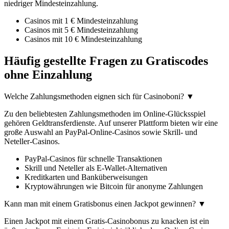
niedriger Mindesteinzahlung.
Casinos mit 1 € Mindesteinzahlung
Casinos mit 5 € Mindesteinzahlung
Casinos mit 10 € Mindesteinzahlung
Häufig gestellte Fragen zu Gratiscodes
ohne Einzahlung
Welche Zahlungsmethoden eignen sich für Casinoboni?
▼
Zu den beliebtesten Zahlungsmethoden im Online-Glücksspiel
gehören Geldtransferdienste. Auf unserer Plattform bieten wir eine
große Auswahl an PayPal-Online-Casinos sowie Skrill- und
Neteller-Casinos.
PayPal-Casinos für schnelle Transaktionen
Skrill und Neteller als E-Wallet-Alternativen
Kreditkarten und Banküberweisungen
Kryptowährungen wie Bitcoin für anonyme Zahlungen
Kann man mit einem Gratisbonus einen Jackpot gewinnen?
▼
Einen Jackpot mit einem Gratis-Casinobonus zu knacken ist ein