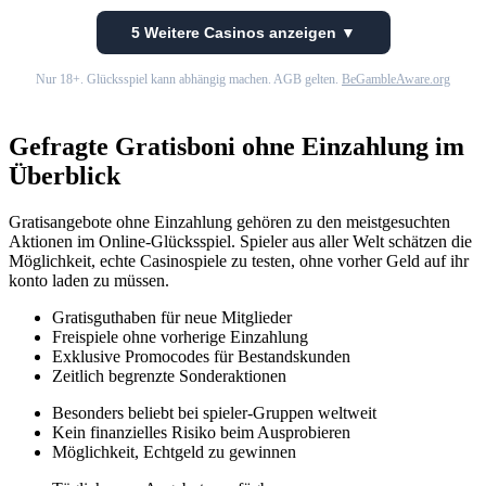
5 Weitere Casinos anzeigen ▼
Nur 18+. Glücksspiel kann abhängig machen. AGB gelten.
BeGambleAware.org
Gefragte Gratisboni ohne Einzahlung im
Überblick
Gratisangebote ohne Einzahlung gehören zu den meistgesuchten
Aktionen im Online-Glücksspiel. Spieler aus aller Welt schätzen die
Möglichkeit, echte Casinospiele zu testen, ohne vorher Geld auf ihr
konto laden zu müssen.
Gratisguthaben für neue Mitglieder
Freispiele ohne vorherige Einzahlung
Exklusive Promocodes für Bestandskunden
Zeitlich begrenzte Sonderaktionen
Besonders beliebt bei spieler-Gruppen weltweit
Kein finanzielles Risiko beim Ausprobieren
Möglichkeit, Echtgeld zu gewinnen