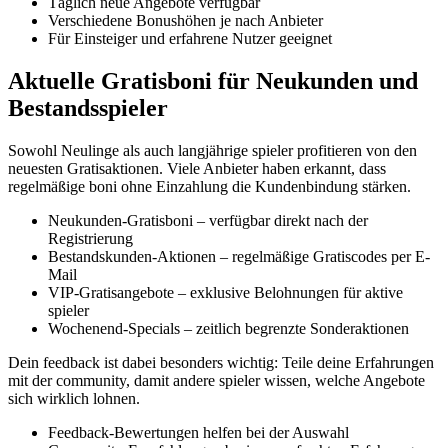
Täglich neue Angebote verfügbar
Verschiedene Bonushöhen je nach Anbieter
Für Einsteiger und erfahrene Nutzer geeignet
Aktuelle Gratisboni für Neukunden und
Bestandsspieler
Sowohl Neulinge als auch langjährige spieler profitieren von den
neuesten Gratisaktionen. Viele Anbieter haben erkannt, dass
regelmäßige boni ohne Einzahlung die Kundenbindung stärken.
Neukunden-Gratisboni – verfügbar direkt nach der
Registrierung
Bestandskunden-Aktionen – regelmäßige Gratiscodes per E-
Mail
VIP-Gratisangebote – exklusive Belohnungen für aktive
spieler
Wochenend-Specials – zeitlich begrenzte Sonderaktionen
Dein feedback ist dabei besonders wichtig: Teile deine Erfahrungen
mit der community, damit andere spieler wissen, welche Angebote
sich wirklich lohnen.
Feedback-Bewertungen helfen bei der Auswahl