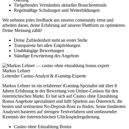
Tiefgehendes Verständnis aktueller Branchentrends
Regelmäßige Schulungen und Weiterbildungen
Wir nehmen jedes feedback aus unserer community ernst und
arbeiten daran, deine Erfahrung auf unserer Plattform zu optimieren.
Deine Meinung zählt!
Deine Zufriedenheit steht an erster Stelle
Transparenz bei allen Empfehlungen
Unabhängige Bewertungen
Ständige Erweiterung des Angebots
Markus Lehner
Leitender Casino-Analyst & iGaming-Experte
Markus Lehner ist ein erfahrener iGaming-Spezialist mit über 8
Jahren Erfahrung in der Bewertung von Online-Casinos für den
österreichischen Markt. Er hat sich auf Casino ohne Einzahlung
Bonus Angebote spezialisiert und hilft Spielern aus Österreich, die
besten und seriösesten No-Deposit-Boni zu finden. Seine fundierten
Analysen basieren auf strengen Testverfahren und umfassender
Kenntnis der österreichischen Glücksspielregulierung.
Casino ohne Einzahlung Bonus