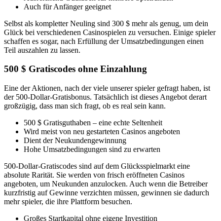
Auch für Anfänger geeignet
Selbst als kompletter Neuling sind 300 $ mehr als genug, um dein
Glück bei verschiedenen Casinospielen zu versuchen. Einige spieler
schaffen es sogar, nach Erfüllung der Umsatzbedingungen einen
Teil auszahlen zu lassen.
500 $ Gratiscodes ohne Einzahlung
Eine der Aktionen, nach der viele unserer spieler gefragt haben, ist
der 500-Dollar-Gratisbonus. Tatsächlich ist dieses Angebot derart
großzügig, dass man sich fragt, ob es real sein kann.
500 $ Gratisguthaben – eine echte Seltenheit
Wird meist von neu gestarteten Casinos angeboten
Dient der Neukundengewinnung
Hohe Umsatzbedingungen sind zu erwarten
500-Dollar-Gratiscodes sind auf dem Glücksspielmarkt eine
absolute Rarität. Sie werden von frisch eröffneten Casinos
angeboten, um Neukunden anzulocken. Auch wenn die Betreiber
kurzfristig auf Gewinne verzichten müssen, gewinnen sie dadurch
mehr spieler, die ihre Plattform besuchen.
Großes Startkapital ohne eigene Investition