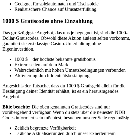
Geeignet für spielautomaten und Tischspiele
Realistischere Chance auf Umsatzerfüllung
1000 $ Gratiscodes ohne Einzahlung
Das großzügigste Angebot, das uns je begegnet ist, sind die 1000-
Dollar-Gratiscodes. Obwohl diese Aktion äußerst selten vorkommt,
garantiert sie erstklassige Casino-Unterhaltung ohne
Eigeninvestition.
1000 $ – der höchste bekannte gratisbonus
Extrem selten auf dem Markt
Wahrscheinlich mit hohen Umsatzbedingungen verbunden
Aktivierung durch Identitätsbestätigung
Angesichts der Tatsache, dass du 1000 $ Gratisgeld allein für die
Bestätigung deiner Identität erhältst, ist es ein herausragendes
Angebot.
Bitte beachte:
Die oben genannten Gratiscodes sind nur
vorübergehend verfügbar. Wenn du stets über die neuesten NDB-
Codes informiert sein möchtest, besuchen unserer Seite regelmäßig.
Zeitlich begrenzte Verfügbarkeit
Tägliche Aktualisierungen durch unser Expertenteam