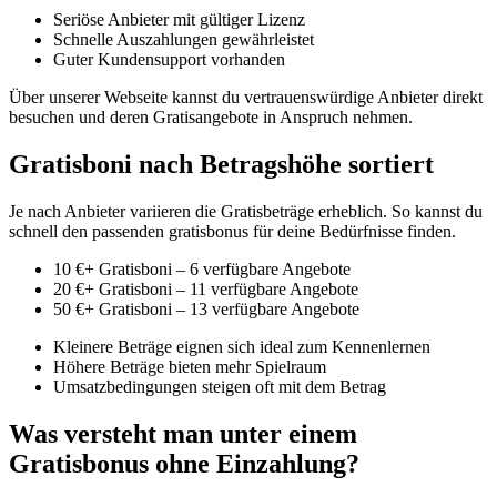
Seriöse Anbieter mit gültiger Lizenz
Schnelle Auszahlungen gewährleistet
Guter Kundensupport vorhanden
Über unserer Webseite kannst du vertrauenswürdige Anbieter direkt
besuchen und deren Gratisangebote in Anspruch nehmen.
Gratisboni nach Betragshöhe sortiert
Je nach Anbieter variieren die Gratisbeträge erheblich. So kannst du
schnell den passenden gratisbonus für deine Bedürfnisse finden.
10 €+ Gratisboni – 6 verfügbare Angebote
20 €+ Gratisboni – 11 verfügbare Angebote
50 €+ Gratisboni – 13 verfügbare Angebote
Kleinere Beträge eignen sich ideal zum Kennenlernen
Höhere Beträge bieten mehr Spielraum
Umsatzbedingungen steigen oft mit dem Betrag
Was versteht man unter einem
Gratisbonus ohne Einzahlung?