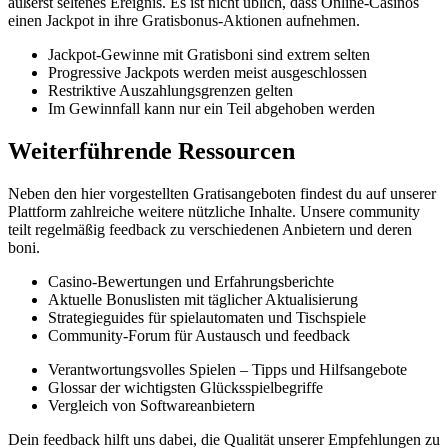
äußerst seltenes Ereignis. Es ist nicht üblich, dass Online-Casinos
einen Jackpot in ihre Gratisbonus-Aktionen aufnehmen.
Jackpot-Gewinne mit Gratisboni sind extrem selten
Progressive Jackpots werden meist ausgeschlossen
Restriktive Auszahlungsgrenzen gelten
Im Gewinnfall kann nur ein Teil abgehoben werden
Weiterführende Ressourcen
Neben den hier vorgestellten Gratisangeboten findest du auf unserer
Plattform zahlreiche weitere nützliche Inhalte. Unsere community
teilt regelmäßig feedback zu verschiedenen Anbietern und deren
boni.
Casino-Bewertungen und Erfahrungsberichte
Aktuelle Bonuslisten mit täglicher Aktualisierung
Strategieguides für spielautomaten und Tischspiele
Community-Forum für Austausch und feedback
Verantwortungsvolles Spielen – Tipps und Hilfsangebote
Glossar der wichtigsten Glücksspielbegriffe
Vergleich von Softwareanbietern
Dein feedback hilft uns dabei, die Qualität unserer Empfehlungen zu