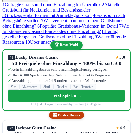
1
Gefragte Gratisboni ohne Einzahlung im Überblick
2
Aktuelle
Gratisboni für Neukunden und Bestandsspieler
3
Glücksspielplattformen mit Anmeldegratisboni
4
Gratisboni nach
Betragshöhe sortiert
5
Was versteht man unter einem Gratisbonus
ohne Einzahlung?
6
Populäre Gratisbonus-Varianten im Detail
7
Wie
funktionieren Casino-Bonuscodes ohne Einzahlung?
8
Häufig
gestellte Fragen zu Gratiscodes ohne Einzahlung
9
Weiterführende
Ressourcen
10
Über unser Expertenteam
🏆 Beste Wahl
Lucky Dreams Casino
5.0
★
#1
50 Freispiele ohne Einzahlung + 100% bis zu €500
Kein Einzahlungsbonus sofort nach Registrierung verfügbar
✓
Über 4.000 Spiele von Top-Anbietern wie NetEnt & Pragmatic
✓
Auszahlungen in unter 24 Stunden – auch am Wochenende
✓
Visa
Mastercard
Skrill
Neteller
Bank Transfer
Jetzt Spielen →
18+ | Glücksspiel kann süchtig machen | AGB gelten
🎰 Bester Bonus
Jackpot Guru Casino
4.9
★
#2