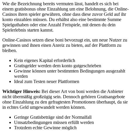
Wie die Bezeichnung bereits vermuten lässt, handelt es sich bei
einem gratisbonus ohne Einzahlung um eine Belohnung, die Online-
Casinos ihren spieler gewähren, ohne dass diese zuvor Geld auf ihr
konto einzahlen müssen. Du erhältst also eine bestimmte Summe
Spielguthaben oder eine Anzahl Freispiele, mit denen du dein
Spielerlebnis starten kannst.
Online-Casinos setzen diese boni bevorzugt ein, um neue Nutzer zu
gewinnen und ihnen einen Anreiz zu bieten, auf der Plattform zu
bleiben.
Kein eigenes Kapital erforderlich
Gratisgelder werden dem konto gutgeschrieben
Gewinne können unter bestimmten Bedingungen ausgezahlt
werden
Ideal zum Testen neuer Plattformen
Wichtiger Hinweis:
Bei dieser Art von boni werden die Anbieter
nicht übermäßig großzügig sein. Dennoch gehören Gratisangebote
ohne Einzahlung zu den gefragtesten Promotionen überhaupt, da sie
in echtes Geld umgewandelt werden können.
Geringe Gratisbeträge sind der Normalfall
Umsatzbedingungen müssen erfüllt werden
Trotzdem echte Gewinne möglich