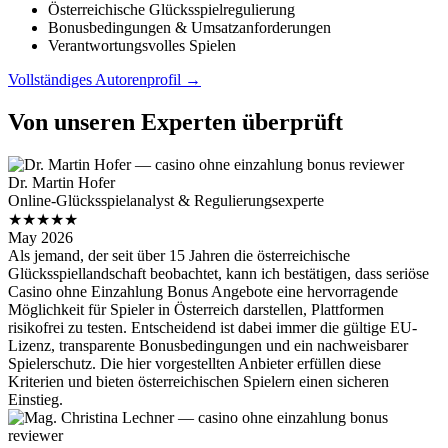
Österreichische Glücksspielregulierung
Bonusbedingungen & Umsatzanforderungen
Verantwortungsvolles Spielen
Vollständiges Autorenprofil →
Von unseren Experten überprüft
Dr. Martin Hofer
Online-Glücksspielanalyst & Regulierungsexperte
★★★★★
May 2026
Als jemand, der seit über 15 Jahren die österreichische
Glücksspiellandschaft beobachtet, kann ich bestätigen, dass seriöse
Casino ohne Einzahlung Bonus Angebote eine hervorragende
Möglichkeit für Spieler in Österreich darstellen, Plattformen
risikofrei zu testen. Entscheidend ist dabei immer die gültige EU-
Lizenz, transparente Bonusbedingungen und ein nachweisbarer
Spielerschutz. Die hier vorgestellten Anbieter erfüllen diese
Kriterien und bieten österreichischen Spielern einen sicheren
Einstieg.