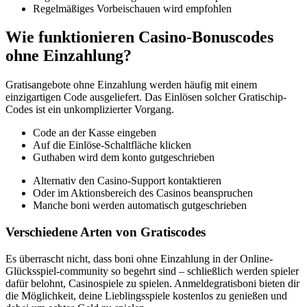
Regelmäßiges Vorbeischauen wird empfohlen
Wie funktionieren Casino-Bonuscodes
ohne Einzahlung?
Gratisangebote ohne Einzahlung werden häufig mit einem
einzigartigen Code ausgeliefert. Das Einlösen solcher Gratischip-
Codes ist ein unkomplizierter Vorgang.
Code an der Kasse eingeben
Auf die Einlöse-Schaltfläche klicken
Guthaben wird dem konto gutgeschrieben
Alternativ den Casino-Support kontaktieren
Oder im Aktionsbereich des Casinos beanspruchen
Manche boni werden automatisch gutgeschrieben
Verschiedene Arten von Gratiscodes
Es überrascht nicht, dass boni ohne Einzahlung in der Online-
Glücksspiel-community so begehrt sind – schließlich werden spieler
dafür belohnt, Casinospiele zu spielen. Anmeldegratisboni bieten dir
die Möglichkeit, deine Lieblingsspiele kostenlos zu genießen und