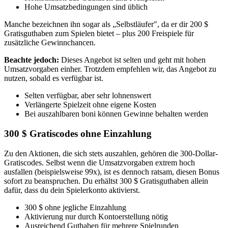
Hohe Umsatzbedingungen sind üblich
Manche bezeichnen ihn sogar als „Selbstläufer", da er dir 200 $
Gratisguthaben zum Spielen bietet – plus 200 Freispiele für
zusätzliche Gewinnchancen.
Beachte jedoch:
Dieses Angebot ist selten und geht mit hohen
Umsatzvorgaben einher. Trotzdem empfehlen wir, das Angebot zu
nutzen, sobald es verfügbar ist.
Selten verfügbar, aber sehr lohnenswert
Verlängerte Spielzeit ohne eigene Kosten
Bei auszahlbaren boni können Gewinne behalten werden
300 $ Gratiscodes ohne Einzahlung
Zu den Aktionen, die sich stets auszahlen, gehören die 300-Dollar-
Gratiscodes. Selbst wenn die Umsatzvorgaben extrem hoch
ausfallen (beispielsweise 99x), ist es dennoch ratsam, diesen Bonus
sofort zu beanspruchen. Du erhältst 300 $ Gratisguthaben allein
dafür, dass du dein Spielerkonto aktivierst.
300 $ ohne jegliche Einzahlung
Aktivierung nur durch Kontoerstellung nötig
Ausreichend Guthaben für mehrere Spielrunden