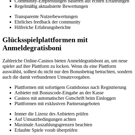
Community-Empfehlungen basieren auf echten Erfahrungen
Regelmäßig aktualisierte Bewertungen
Transparente Nutzerbewertungen
Ehrliches feedback der community
Hilfreiche Erfahrungsberichte
Glücksspielplattformen mit
Anmeldegratisboni
Zahlreiche Online-Casinos bieten Anmeldegratisboni an, um neue
spieler auf ihre Plattform zu locken. Wenn du eine Plattform
auswählst, solltest du nicht nur den Bonusbetrag betrachten, sondern
auch die damit verbundenen Umsatzvorgaben.
Plattformen mit sofortigem Gratisbonus nach Registrierung
Anbieter mit Bonuscode-Eingabe an der Kasse
Casinos mit automatischer Gutschrift beim Einloggen
Plattformen mit exklusiven Partnerangeboten
Immer die Lizenz des Anbieters prüfen
Auf Umsatzbedingungen achten
Maximale Auszahlungsgrenzen beachten
Erlaubte Spiele vorab überprüfen