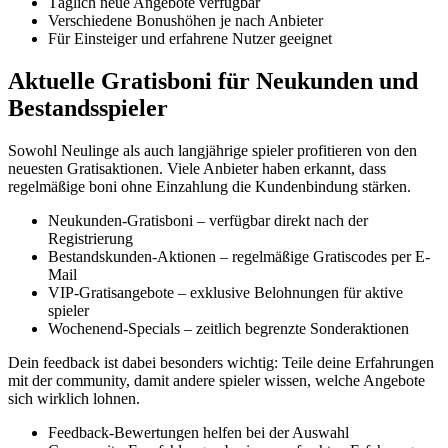
Täglich neue Angebote verfügbar
Verschiedene Bonushöhen je nach Anbieter
Für Einsteiger und erfahrene Nutzer geeignet
Aktuelle Gratisboni für Neukunden und
Bestandsspieler
Sowohl Neulinge als auch langjährige spieler profitieren von den
neuesten Gratisaktionen. Viele Anbieter haben erkannt, dass
regelmäßige boni ohne Einzahlung die Kundenbindung stärken.
Neukunden-Gratisboni – verfügbar direkt nach der
Registrierung
Bestandskunden-Aktionen – regelmäßige Gratiscodes per E-
Mail
VIP-Gratisangebote – exklusive Belohnungen für aktive
spieler
Wochenend-Specials – zeitlich begrenzte Sonderaktionen
Dein feedback ist dabei besonders wichtig: Teile deine Erfahrungen
mit der community, damit andere spieler wissen, welche Angebote
sich wirklich lohnen.
Feedback-Bewertungen helfen bei der Auswahl