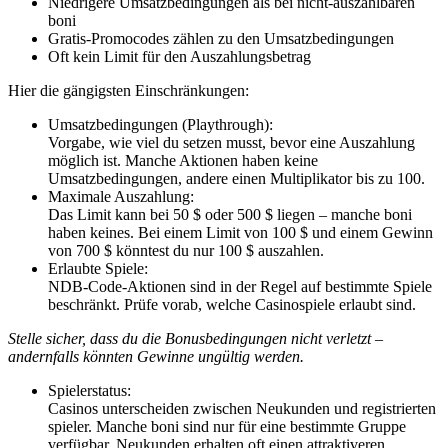
Niedrigere Umsatzbedingungen als bei nicht-auszahlbaren
boni
Gratis-Promocodes zählen zu den Umsatzbedingungen
Oft kein Limit für den Auszahlungsbetrag
Hier die gängigsten Einschränkungen:
Umsatzbedingungen (Playthrough):
Vorgabe, wie viel du setzen musst, bevor eine Auszahlung
möglich ist. Manche Aktionen haben keine
Umsatzbedingungen, andere einen Multiplikator bis zu 100.
Maximale Auszahlung:
Das Limit kann bei 50 $ oder 500 $ liegen – manche boni
haben keines. Bei einem Limit von 100 $ und einem Gewinn
von 700 $ könntest du nur 100 $ auszahlen.
Erlaubte Spiele:
NDB-Code-Aktionen sind in der Regel auf bestimmte Spiele
beschränkt. Prüfe vorab, welche Casinospiele erlaubt sind.
Stelle sicher, dass du die Bonusbedingungen nicht verletzt –
andernfalls könnten Gewinne ungültig werden.
Spielerstatus:
Casinos unterscheiden zwischen Neukunden und registrierten
spieler. Manche boni sind nur für eine bestimmte Gruppe
verfügbar. Neukunden erhalten oft einen attraktiveren