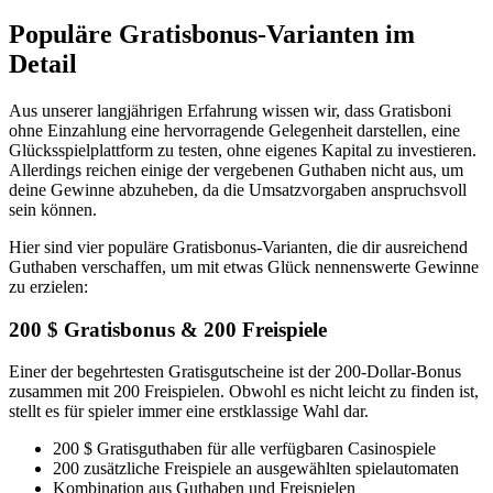
Populäre Gratisbonus-Varianten im
Detail
Aus unserer langjährigen Erfahrung wissen wir, dass Gratisboni
ohne Einzahlung eine hervorragende Gelegenheit darstellen, eine
Glücksspielplattform zu testen, ohne eigenes Kapital zu investieren.
Allerdings reichen einige der vergebenen Guthaben nicht aus, um
deine Gewinne abzuheben, da die Umsatzvorgaben anspruchsvoll
sein können.
Hier sind vier populäre Gratisbonus-Varianten, die dir ausreichend
Guthaben verschaffen, um mit etwas Glück nennenswerte Gewinne
zu erzielen:
200 $ Gratisbonus & 200 Freispiele
Einer der begehrtesten Gratisgutscheine ist der 200-Dollar-Bonus
zusammen mit 200 Freispielen. Obwohl es nicht leicht zu finden ist,
stellt es für spieler immer eine erstklassige Wahl dar.
200 $ Gratisguthaben für alle verfügbaren Casinospiele
200 zusätzliche Freispiele an ausgewählten spielautomaten
Kombination aus Guthaben und Freispielen