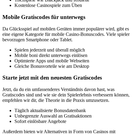
Kostenlose Casinospiele zum Üben
Mobile Gratiscodes für unterwegs
Da Glücksspiel auf mobilen Geräten immer populärer wird, gibt es
eine eigene Kategorie für mobile Casino-Bonuscodes. Viele spieler
bevorzugen Smartphone oder Tablet.
Spielen jederzeit und überall möglich
Mobile boni direkt unterwegs einlösen
Optimierte Apps und mobile Webseiten
Gleiche Bonusvorteile wie am Desktop
Starte jetzt mit den neuesten Gratiscodes
Jetzt, da du ein umfassenderes Verständnis davon hast, was
Gratiscodes sind und wie sie dein Spielerlebnis verbessern können,
empfehlen wir dir, die Theorie in die Praxis umzusetzen.
Täglich aktualisierte Bonusdatenbank
Unbegrenzte Auswahl an Gratisaktionen
Sofort einlösbare Angebote
Außerdem bieten wir Alternativen in Form von Casinos mit