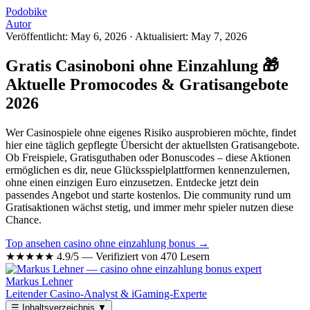
Podobike
Autor
Veröffentlicht: May 6, 2026
·
Aktualisiert: May 7, 2026
Gratis Casinoboni ohne Einzahlung 🎁
Aktuelle Promocodes & Gratisangebote
2026
Wer Casinospiele ohne eigenes Risiko ausprobieren möchte, findet
hier eine täglich gepflegte Übersicht der aktuellsten Gratisangebote.
Ob Freispiele, Gratisguthaben oder Bonuscodes – diese Aktionen
ermöglichen es dir, neue Glücksspielplattformen kennenzulernen,
ohne einen einzigen Euro einzusetzen. Entdecke jetzt dein
passendes Angebot und starte kostenlos. Die community rund um
Gratisaktionen wächst stetig, und immer mehr spieler nutzen diese
Chance.
Top ansehen casino ohne einzahlung bonus →
★★★★★
4.9/5 — Verifiziert von 470 Lesern
Markus Lehner
Leitender Casino-Analyst & iGaming-Experte
☰
Inhaltsverzeichnis
▼