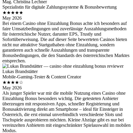
Mag. Christina Lechner
Spezialistin für digitale Zahlungssysteme & Bonusbewertung
★★★★★
May 2026
Bei einem Casino ohne Einzahlung Bonus achte ich besonders auf
faire Umsatzbedingungen und zuverlässige Auszahlungsmethoden
für österreichische Nutzer, darunter EPS, Trustly und
Sofortüberweisung. Die auf dieser Seite bewerteten Casinos bieten
nicht nur attraktive Startguthaben ohne Einzahlung, sondern
garantieren auch schnelle Auszahlungen und transparente
Bonusbedingungen, die den Standards des österreichischen Marktes
entsprechen.
Lukas Brandstätter
Mobile-Gaming-Tester & Content Creator
★★★★☆
May 2026
Als junger Spieler war mir die mobile Nutzung eines Casino ohne
Einzahlung Bonus besonders wichtig. Die getesteten Anbieter
überzeugen mit responsiven Apps, schneller Registrierung und
Bonusaktivierung direkt am Smartphone – ideal für Einsteiger in
Österreich, die erst einmal unverbindlich verschiedene Slots und
Tischspiele ausprobieren möchten. Kleine Abzüge gibt es nur bei
vereinzelten Anbietern mit eingeschränkter Spielauswahl im mobilen
Modus.