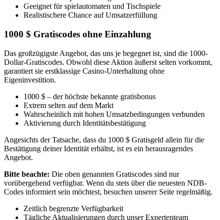
Geeignet für spielautomaten und Tischspiele
Realistischere Chance auf Umsatzerfüllung
1000 $ Gratiscodes ohne Einzahlung
Das großzügigste Angebot, das uns je begegnet ist, sind die 1000-
Dollar-Gratiscodes. Obwohl diese Aktion äußerst selten vorkommt,
garantiert sie erstklassige Casino-Unterhaltung ohne
Eigeninvestition.
1000 $ – der höchste bekannte gratisbonus
Extrem selten auf dem Markt
Wahrscheinlich mit hohen Umsatzbedingungen verbunden
Aktivierung durch Identitätsbestätigung
Angesichts der Tatsache, dass du 1000 $ Gratisgeld allein für die
Bestätigung deiner Identität erhältst, ist es ein herausragendes
Angebot.
Bitte beachte:
Die oben genannten Gratiscodes sind nur
vorübergehend verfügbar. Wenn du stets über die neuesten NDB-
Codes informiert sein möchtest, besuchen unserer Seite regelmäßig.
Zeitlich begrenzte Verfügbarkeit
Tägliche Aktualisierungen durch unser Expertenteam