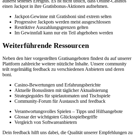
äußerst seltenes Ereignis. Es ist nicht üblich, dass Online-Casinos
einen Jackpot in ihre Gratisbonus-Aktionen aufnehmen.
Jackpot-Gewinne mit Gratisboni sind extrem selten
Progressive Jackpots werden meist ausgeschlossen
Restriktive Auszahlungsgrenzen gelten
Im Gewinnfall kann nur ein Teil abgehoben werden
Weiterführende Ressourcen
Neben den hier vorgestellten Gratisangeboten findest du auf unserer
Plattform zahlreiche weitere nützliche Inhalte. Unsere community
teilt regelmäßig feedback zu verschiedenen Anbietern und deren
boni.
Casino-Bewertungen und Erfahrungsberichte
Aktuelle Bonuslisten mit täglicher Aktualisierung
Strategieguides für spielautomaten und Tischspiele
Community-Forum für Austausch und feedback
Verantwortungsvolles Spielen – Tipps und Hilfsangebote
Glossar der wichtigsten Glücksspielbegriffe
Vergleich von Softwareanbietern
Dein feedback hilft uns dabei, die Qualität unserer Empfehlungen zu