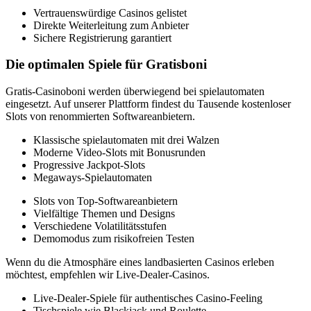
Vertrauenswürdige Casinos gelistet
Direkte Weiterleitung zum Anbieter
Sichere Registrierung garantiert
Die optimalen Spiele für Gratisboni
Gratis-Casinoboni werden überwiegend bei spielautomaten
eingesetzt. Auf unserer Plattform findest du Tausende kostenloser
Slots von renommierten Softwareanbietern.
Klassische spielautomaten mit drei Walzen
Moderne Video-Slots mit Bonusrunden
Progressive Jackpot-Slots
Megaways-Spielautomaten
Slots von Top-Softwareanbietern
Vielfältige Themen und Designs
Verschiedene Volatilitätsstufen
Demomodus zum risikofreien Testen
Wenn du die Atmosphäre eines landbasierten Casinos erleben
möchtest, empfehlen wir Live-Dealer-Casinos.
Live-Dealer-Spiele für authentisches Casino-Feeling
Tischspiele wie Blackjack und Roulette