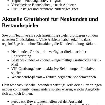
Täglich neue Angebote verfügbar
Verschiedene Bonushöhen je nach Anbieter
Für Einsteiger und erfahrene Nutzer geeignet
Aktuelle Gratisboni für Neukunden und
Bestandsspieler
Sowohl Neulinge als auch langjährige spieler profitieren von den
neuesten Gratisaktionen. Viele Anbieter haben erkannt, dass
regelmäßige boni ohne Einzahlung die Kundenbindung stärken.
Neukunden-Gratisboni – verfügbar direkt nach der
Registrierung
Bestandskunden-Aktionen – regelmäßige Gratiscodes per E-
Mail
VIP-Gratisangebote – exklusive Belohnungen für aktive
spieler
Wochenend-Specials – zeitlich begrenzte Sonderaktionen
Dein feedback ist dabei besonders wichtig: Teile deine Erfahrungen
mit der community, damit andere spieler wissen, welche Angebote
sich wirklich lohnen.
Feedback-Bewertungen helfen bei der Auswahl