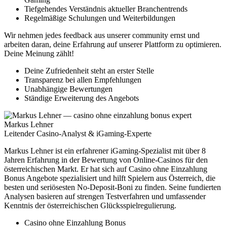
Tiefgehendes Verständnis aktueller Branchentrends
Regelmäßige Schulungen und Weiterbildungen
Wir nehmen jedes feedback aus unserer community ernst und
arbeiten daran, deine Erfahrung auf unserer Plattform zu optimieren.
Deine Meinung zählt!
Deine Zufriedenheit steht an erster Stelle
Transparenz bei allen Empfehlungen
Unabhängige Bewertungen
Ständige Erweiterung des Angebots
Markus Lehner
Leitender Casino-Analyst & iGaming-Experte
Markus Lehner ist ein erfahrener iGaming-Spezialist mit über 8
Jahren Erfahrung in der Bewertung von Online-Casinos für den
österreichischen Markt. Er hat sich auf Casino ohne Einzahlung
Bonus Angebote spezialisiert und hilft Spielern aus Österreich, die
besten und seriösesten No-Deposit-Boni zu finden. Seine fundierten
Analysen basieren auf strengen Testverfahren und umfassender
Kenntnis der österreichischen Glücksspielregulierung.
Casino ohne Einzahlung Bonus