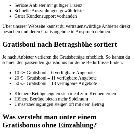
Seriöse Anbieter mit gültiger Lizenz
Schnelle Auszahlungen gewährleistet
Guter Kundensupport vorhanden
Über unserer Webseite kannst du vertrauenswürdige Anbieter direkt
besuchen und deren Gratisangebote in Anspruch nehmen.
Gratisboni nach Betragshöhe sortiert
Je nach Anbieter variieren die Gratisbeträge erheblich. So kannst du
schnell den passenden gratisbonus für deine Bedürfnisse finden.
10 €+ Gratisboni – 6 verfügbare Angebote
20 €+ Gratisboni – 11 verfügbare Angebote
50 €+ Gratisboni – 13 verfügbare Angebote
Kleinere Beträge eignen sich ideal zum Kennenlernen
Höhere Beträge bieten mehr Spielraum
Umsatzbedingungen steigen oft mit dem Betrag
Was versteht man unter einem
Gratisbonus ohne Einzahlung?