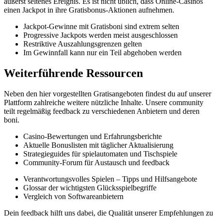
äußerst seltenes Ereignis. Es ist nicht üblich, dass Online-Casinos
einen Jackpot in ihre Gratisbonus-Aktionen aufnehmen.
Jackpot-Gewinne mit Gratisboni sind extrem selten
Progressive Jackpots werden meist ausgeschlossen
Restriktive Auszahlungsgrenzen gelten
Im Gewinnfall kann nur ein Teil abgehoben werden
Weiterführende Ressourcen
Neben den hier vorgestellten Gratisangeboten findest du auf unserer
Plattform zahlreiche weitere nützliche Inhalte. Unsere community
teilt regelmäßig feedback zu verschiedenen Anbietern und deren
boni.
Casino-Bewertungen und Erfahrungsberichte
Aktuelle Bonuslisten mit täglicher Aktualisierung
Strategieguides für spielautomaten und Tischspiele
Community-Forum für Austausch und feedback
Verantwortungsvolles Spielen – Tipps und Hilfsangebote
Glossar der wichtigsten Glücksspielbegriffe
Vergleich von Softwareanbietern
Dein feedback hilft uns dabei, die Qualität unserer Empfehlungen zu