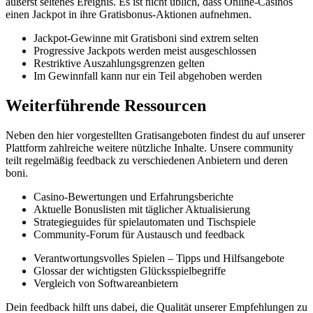
äußerst seltenes Ereignis. Es ist nicht üblich, dass Online-Casinos
einen Jackpot in ihre Gratisbonus-Aktionen aufnehmen.
Jackpot-Gewinne mit Gratisboni sind extrem selten
Progressive Jackpots werden meist ausgeschlossen
Restriktive Auszahlungsgrenzen gelten
Im Gewinnfall kann nur ein Teil abgehoben werden
Weiterführende Ressourcen
Neben den hier vorgestellten Gratisangeboten findest du auf unserer
Plattform zahlreiche weitere nützliche Inhalte. Unsere community
teilt regelmäßig feedback zu verschiedenen Anbietern und deren
boni.
Casino-Bewertungen und Erfahrungsberichte
Aktuelle Bonuslisten mit täglicher Aktualisierung
Strategieguides für spielautomaten und Tischspiele
Community-Forum für Austausch und feedback
Verantwortungsvolles Spielen – Tipps und Hilfsangebote
Glossar der wichtigsten Glücksspielbegriffe
Vergleich von Softwareanbietern
Dein feedback hilft uns dabei, die Qualität unserer Empfehlungen zu