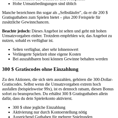
Hohe Umsatzbedingungen sind üblich
Manche bezeichnen ihn sogar als „Selbstläufer", da er dir 200 $
Gratisguthaben zum Spielen bietet – plus 200 Freispiele für
zusätzliche Gewinnchancen.
Beachte jedoch:
Dieses Angebot ist selten und geht mit hohen
Umsatzvorgaben einher. Trotzdem empfehlen wir, das Angebot zu
nutzen, sobald es verfügbar ist.
Selten verfügbar, aber sehr lohnenswert
Verlängerte Spielzeit ohne eigene Kosten
Bei auszahlbaren boni können Gewinne behalten werden
300 $ Gratiscodes ohne Einzahlung
Zu den Aktionen, die sich stets auszahlen, gehören die 300-Dollar-
Gratiscodes. Selbst wenn die Umsatzvorgaben extrem hoch
ausfallen (beispielsweise 99x), ist es dennoch ratsam, diesen Bonus
sofort zu beanspruchen. Du erhältst 300 $ Gratisguthaben allein
dafür, dass du dein Spielerkonto aktivierst.
300 $ ohne jegliche Einzahlung
Aktivierung nur durch Kontoerstellung nötig
Ausreichend Guthaben für mehrere Spielrunden