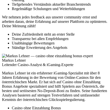
Tiefgehendes Verständnis aktueller Branchentrends
Regelmäßige Schulungen und Weiterbildungen
Wir nehmen jedes feedback aus unserer community ernst und
arbeiten daran, deine Erfahrung auf unserer Plattform zu optimieren.
Deine Meinung zählt!
Deine Zufriedenheit steht an erster Stelle
Transparenz bei allen Empfehlungen
Unabhängige Bewertungen
Ständige Erweiterung des Angebots
Markus Lehner
Leitender Casino-Analyst & iGaming-Experte
Markus Lehner ist ein erfahrener iGaming-Spezialist mit über 8
Jahren Erfahrung in der Bewertung von Online-Casinos für den
österreichischen Markt. Er hat sich auf Casino ohne Einzahlung
Bonus Angebote spezialisiert und hilft Spielern aus Österreich, die
besten und seriösesten No-Deposit-Boni zu finden. Seine fundierten
Analysen basieren auf strengen Testverfahren und umfassender
Kenntnis der österreichischen Glücksspielregulierung.
Casino ohne Einzahlung Bonus