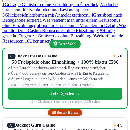
1
Gefragte Gratisboni ohne Einzahlung im Überblick
2
Aktuelle
Gratisboni für Neukunden und Bestandsspieler
3
Glücksspielplattformen mit Anmeldegratisboni
4
Gratisboni nach
Betragshöhe sortiert
5
Was versteht man unter einem Gratisbonus
ohne Einzahlung?
6
Populäre Gratisbonus-Varianten im Detail
7
Wie
funktionieren Casino-Bonuscodes ohne Einzahlung?
8
Häufig
gestellte Fragen zu Gratiscodes ohne Einzahlung
9
Weiterführende
Ressourcen
10
Über unser Expertenteam
🏆 Beste Wahl
Lucky Dreams Casino
5.0
★
#1
50 Freispiele ohne Einzahlung + 100% bis zu €500
Kein Einzahlungsbonus sofort nach Registrierung verfügbar
✓
Über 4.000 Spiele von Top-Anbietern wie NetEnt & Pragmatic
✓
Auszahlungen in unter 24 Stunden – auch am Wochenende
✓
Visa
Mastercard
Skrill
Neteller
Bank Transfer
Jetzt Spielen →
18+ | Glücksspiel kann süchtig machen | AGB gelten
🎰 Bester Bonus
Jackpot Guru Casino
4.9
★
#2