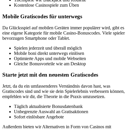
Kostenlose Casinospiele zum Üben
Mobile Gratiscodes für unterwegs
Da Glücksspiel auf mobilen Geräten immer populärer wird, gibt es
eine eigene Kategorie für mobile Casino-Bonuscodes. Viele spieler
bevorzugen Smartphone oder Tablet.
Spielen jederzeit und überall möglich
Mobile boni direkt unterwegs einlösen
Optimierte Apps und mobile Webseiten
Gleiche Bonusvorteile wie am Desktop
Starte jetzt mit den neuesten Gratiscodes
Jetzt, da du ein umfassenderes Verständnis davon hast, was
Gratiscodes sind und wie sie dein Spielerlebnis verbessern können,
empfehlen wir dir, die Theorie in die Praxis umzusetzen.
Täglich aktualisierte Bonusdatenbank
Unbegrenzte Auswahl an Gratisaktionen
Sofort einlösbare Angebote
Außerdem bieten wir Alternativen in Form von Casinos mit