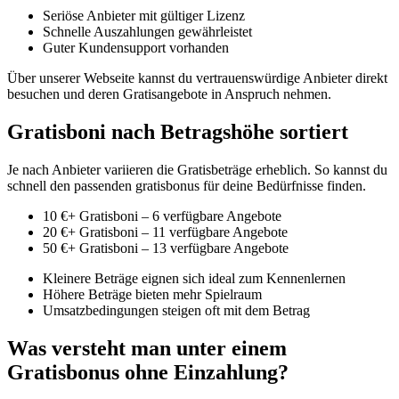
Seriöse Anbieter mit gültiger Lizenz
Schnelle Auszahlungen gewährleistet
Guter Kundensupport vorhanden
Über unserer Webseite kannst du vertrauenswürdige Anbieter direkt
besuchen und deren Gratisangebote in Anspruch nehmen.
Gratisboni nach Betragshöhe sortiert
Je nach Anbieter variieren die Gratisbeträge erheblich. So kannst du
schnell den passenden gratisbonus für deine Bedürfnisse finden.
10 €+ Gratisboni – 6 verfügbare Angebote
20 €+ Gratisboni – 11 verfügbare Angebote
50 €+ Gratisboni – 13 verfügbare Angebote
Kleinere Beträge eignen sich ideal zum Kennenlernen
Höhere Beträge bieten mehr Spielraum
Umsatzbedingungen steigen oft mit dem Betrag
Was versteht man unter einem
Gratisbonus ohne Einzahlung?