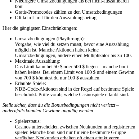
Niedrigere Umsatzbedingungen als bei nicht-auszahlbaren
boni
Gratis-Promocodes zählen zu den Umsatzbedingungen
Oft kein Limit für den Auszahlungsbetrag
Hier die gängigsten Einschränkungen:
Umsatzbedingungen (Playthrough):
Vorgabe, wie viel du setzen musst, bevor eine Auszahlung
möglich ist. Manche Aktionen haben keine
Umsatzbedingungen, andere einen Multiplikator bis zu 100.
Maximale Auszahlung:
Das Limit kann bei 50 $ oder 500 $ liegen – manche boni
haben keines. Bei einem Limit von 100 $ und einem Gewinn
von 700 $ könntest du nur 100 $ auszahlen.
Erlaubte Spiele:
NDB-Code-Aktionen sind in der Regel auf bestimmte Spiele
beschränkt. Prüfe vorab, welche Casinospiele erlaubt sind.
Stelle sicher, dass du die Bonusbedingungen nicht verletzt –
andernfalls könnten Gewinne ungültig werden.
Spielerstatus:
Casinos unterscheiden zwischen Neukunden und registrierten
spieler. Manche boni sind nur für eine bestimmte Gruppe
verfügbar. Neukunden erhalten oft einen attraktiveren