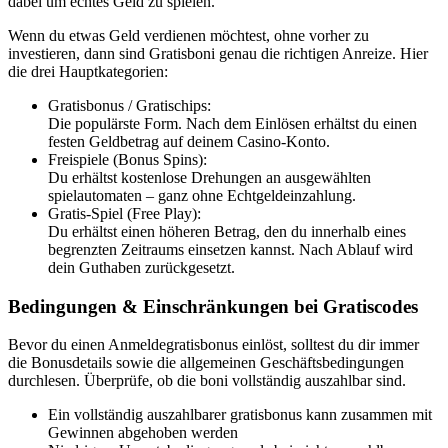
dabei um echtes Geld zu spielen.
Wenn du etwas Geld verdienen möchtest, ohne vorher zu
investieren, dann sind Gratisboni genau die richtigen Anreize. Hier
die drei Hauptkategorien:
Gratisbonus / Gratischips:
Die populärste Form. Nach dem Einlösen erhältst du einen
festen Geldbetrag auf deinem Casino-Konto.
Freispiele (Bonus Spins):
Du erhältst kostenlose Drehungen an ausgewählten
spielautomaten – ganz ohne Echtgeldeinzahlung.
Gratis-Spiel (Free Play):
Du erhältst einen höheren Betrag, den du innerhalb eines
begrenzten Zeitraums einsetzen kannst. Nach Ablauf wird
dein Guthaben zurückgesetzt.
Bedingungen & Einschränkungen bei Gratiscodes
Bevor du einen Anmeldegratisbonus einlöst, solltest du dir immer
die Bonusdetails sowie die allgemeinen Geschäftsbedingungen
durchlesen. Überprüfe, ob die boni vollständig auszahlbar sind.
Ein vollständig auszahlbarer gratisbonus kann zusammen mit
Gewinnen abgehoben werden