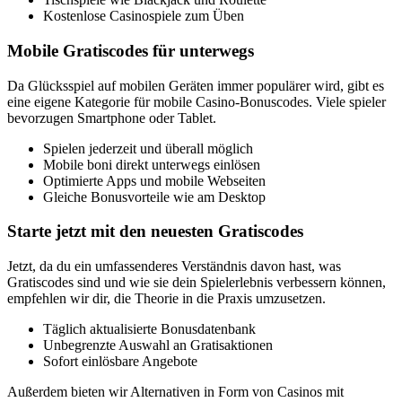
Kostenlose Casinospiele zum Üben
Mobile Gratiscodes für unterwegs
Da Glücksspiel auf mobilen Geräten immer populärer wird, gibt es
eine eigene Kategorie für mobile Casino-Bonuscodes. Viele spieler
bevorzugen Smartphone oder Tablet.
Spielen jederzeit und überall möglich
Mobile boni direkt unterwegs einlösen
Optimierte Apps und mobile Webseiten
Gleiche Bonusvorteile wie am Desktop
Starte jetzt mit den neuesten Gratiscodes
Jetzt, da du ein umfassenderes Verständnis davon hast, was
Gratiscodes sind und wie sie dein Spielerlebnis verbessern können,
empfehlen wir dir, die Theorie in die Praxis umzusetzen.
Täglich aktualisierte Bonusdatenbank
Unbegrenzte Auswahl an Gratisaktionen
Sofort einlösbare Angebote
Außerdem bieten wir Alternativen in Form von Casinos mit