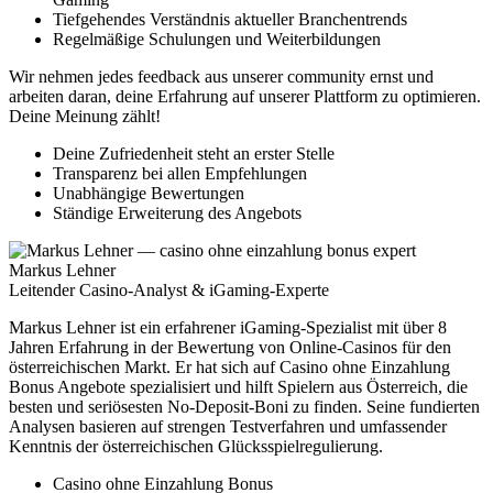
Tiefgehendes Verständnis aktueller Branchentrends
Regelmäßige Schulungen und Weiterbildungen
Wir nehmen jedes feedback aus unserer community ernst und
arbeiten daran, deine Erfahrung auf unserer Plattform zu optimieren.
Deine Meinung zählt!
Deine Zufriedenheit steht an erster Stelle
Transparenz bei allen Empfehlungen
Unabhängige Bewertungen
Ständige Erweiterung des Angebots
Markus Lehner
Leitender Casino-Analyst & iGaming-Experte
Markus Lehner ist ein erfahrener iGaming-Spezialist mit über 8
Jahren Erfahrung in der Bewertung von Online-Casinos für den
österreichischen Markt. Er hat sich auf Casino ohne Einzahlung
Bonus Angebote spezialisiert und hilft Spielern aus Österreich, die
besten und seriösesten No-Deposit-Boni zu finden. Seine fundierten
Analysen basieren auf strengen Testverfahren und umfassender
Kenntnis der österreichischen Glücksspielregulierung.
Casino ohne Einzahlung Bonus