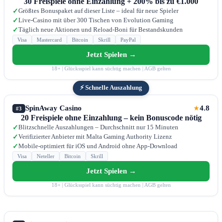
30 Freispiele ohne Einzahlung + 200% bis zu €1.000
Größtes Bonuspaket auf dieser Liste – ideal für neue Spieler
✓
Live-Casino mit über 300 Tischen von Evolution Gaming
✓
Täglich neue Aktionen und Reload-Boni für Bestandskunden
✓
Visa
Mastercard
Bitcoin
Skrill
PayPal
Jetzt Spielen →
18+ | Glücksspiel kann süchtig machen | AGB gelten
⚡ Schnelle Auszahlung
SpinAway Casino
4.8
★
#3
20 Freispiele ohne Einzahlung – kein Bonuscode nötig
Blitzschnelle Auszahlungen – Durchschnitt nur 15 Minuten
✓
Verifizierter Anbieter mit Malta Gaming Authority Lizenz
✓
Mobile-optimiert für iOS und Android ohne App-Download
✓
Visa
Neteller
Bitcoin
Skrill
Jetzt Spielen →
18+ | Glücksspiel kann süchtig machen | AGB gelten