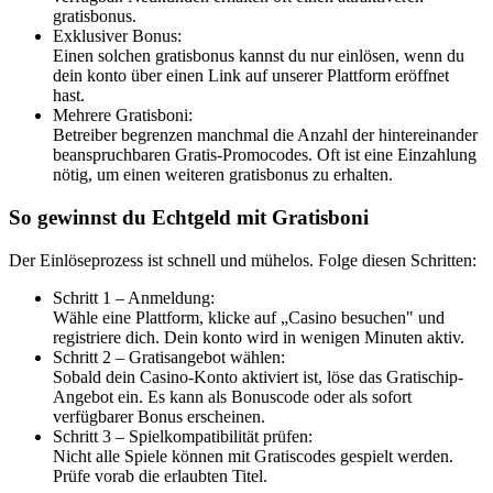
gratisbonus.
Exklusiver Bonus:
Einen solchen gratisbonus kannst du nur einlösen, wenn du
dein konto über einen Link auf unserer Plattform eröffnet
hast.
Mehrere Gratisboni:
Betreiber begrenzen manchmal die Anzahl der hintereinander
beanspruchbaren Gratis-Promocodes. Oft ist eine Einzahlung
nötig, um einen weiteren gratisbonus zu erhalten.
So gewinnst du Echtgeld mit Gratisboni
Der Einlöseprozess ist schnell und mühelos. Folge diesen Schritten:
Schritt 1 – Anmeldung:
Wähle eine Plattform, klicke auf „Casino besuchen" und
registriere dich. Dein konto wird in wenigen Minuten aktiv.
Schritt 2 – Gratisangebot wählen:
Sobald dein Casino-Konto aktiviert ist, löse das Gratischip-
Angebot ein. Es kann als Bonuscode oder als sofort
verfügbarer Bonus erscheinen.
Schritt 3 – Spielkompatibilität prüfen:
Nicht alle Spiele können mit Gratiscodes gespielt werden.
Prüfe vorab die erlaubten Titel.