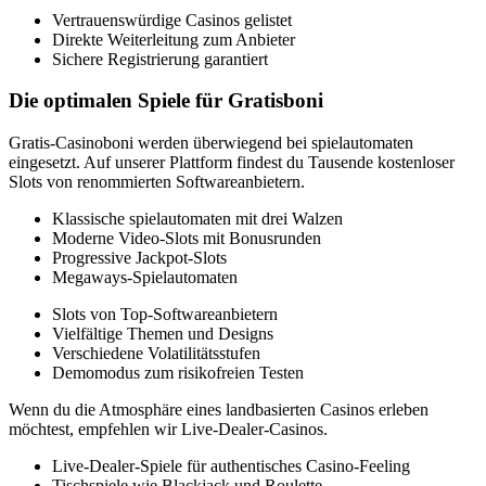
Vertrauenswürdige Casinos gelistet
Direkte Weiterleitung zum Anbieter
Sichere Registrierung garantiert
Die optimalen Spiele für Gratisboni
Gratis-Casinoboni werden überwiegend bei spielautomaten
eingesetzt. Auf unserer Plattform findest du Tausende kostenloser
Slots von renommierten Softwareanbietern.
Klassische spielautomaten mit drei Walzen
Moderne Video-Slots mit Bonusrunden
Progressive Jackpot-Slots
Megaways-Spielautomaten
Slots von Top-Softwareanbietern
Vielfältige Themen und Designs
Verschiedene Volatilitätsstufen
Demomodus zum risikofreien Testen
Wenn du die Atmosphäre eines landbasierten Casinos erleben
möchtest, empfehlen wir Live-Dealer-Casinos.
Live-Dealer-Spiele für authentisches Casino-Feeling
Tischspiele wie Blackjack und Roulette