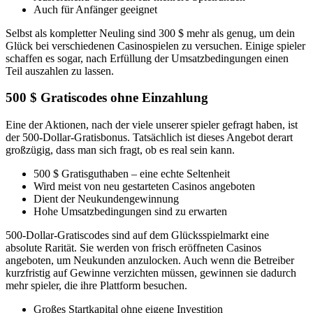
Auch für Anfänger geeignet
Selbst als kompletter Neuling sind 300 $ mehr als genug, um dein
Glück bei verschiedenen Casinospielen zu versuchen. Einige spieler
schaffen es sogar, nach Erfüllung der Umsatzbedingungen einen
Teil auszahlen zu lassen.
500 $ Gratiscodes ohne Einzahlung
Eine der Aktionen, nach der viele unserer spieler gefragt haben, ist
der 500-Dollar-Gratisbonus. Tatsächlich ist dieses Angebot derart
großzügig, dass man sich fragt, ob es real sein kann.
500 $ Gratisguthaben – eine echte Seltenheit
Wird meist von neu gestarteten Casinos angeboten
Dient der Neukundengewinnung
Hohe Umsatzbedingungen sind zu erwarten
500-Dollar-Gratiscodes sind auf dem Glücksspielmarkt eine
absolute Rarität. Sie werden von frisch eröffneten Casinos
angeboten, um Neukunden anzulocken. Auch wenn die Betreiber
kurzfristig auf Gewinne verzichten müssen, gewinnen sie dadurch
mehr spieler, die ihre Plattform besuchen.
Großes Startkapital ohne eigene Investition