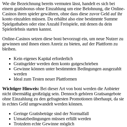
Wie die Bezeichnung bereits vermuten lässt, handelt es sich bei
einem gratisbonus ohne Einzahlung um eine Belohnung, die Online-
Casinos ihren spieler gewähren, ohne dass diese zuvor Geld auf ihr
konto einzahlen müssen. Du erhältst also eine bestimmte Summe
Spielguthaben oder eine Anzahl Freispiele, mit denen du dein
Spielerlebnis starten kannst.
Online-Casinos setzen diese boni bevorzugt ein, um neue Nutzer zu
gewinnen und ihnen einen Anreiz zu bieten, auf der Plattform zu
bleiben.
Kein eigenes Kapital erforderlich
Gratisgelder werden dem konto gutgeschrieben
Gewinne können unter bestimmten Bedingungen ausgezahlt
werden
Ideal zum Testen neuer Plattformen
Wichtiger Hinweis:
Bei dieser Art von boni werden die Anbieter
nicht übermäßig großzügig sein. Dennoch gehören Gratisangebote
ohne Einzahlung zu den gefragtesten Promotionen überhaupt, da sie
in echtes Geld umgewandelt werden können.
Geringe Gratisbeträge sind der Normalfall
Umsatzbedingungen müssen erfüllt werden
Trotzdem echte Gewinne möglich