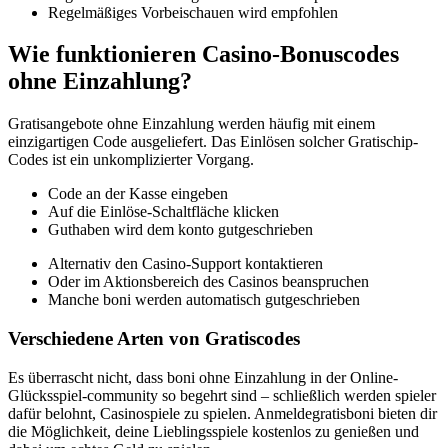
Regelmäßiges Vorbeischauen wird empfohlen
Wie funktionieren Casino-Bonuscodes
ohne Einzahlung?
Gratisangebote ohne Einzahlung werden häufig mit einem
einzigartigen Code ausgeliefert. Das Einlösen solcher Gratischip-
Codes ist ein unkomplizierter Vorgang.
Code an der Kasse eingeben
Auf die Einlöse-Schaltfläche klicken
Guthaben wird dem konto gutgeschrieben
Alternativ den Casino-Support kontaktieren
Oder im Aktionsbereich des Casinos beanspruchen
Manche boni werden automatisch gutgeschrieben
Verschiedene Arten von Gratiscodes
Es überrascht nicht, dass boni ohne Einzahlung in der Online-
Glücksspiel-community so begehrt sind – schließlich werden spieler
dafür belohnt, Casinospiele zu spielen. Anmeldegratisboni bieten dir
die Möglichkeit, deine Lieblingsspiele kostenlos zu genießen und