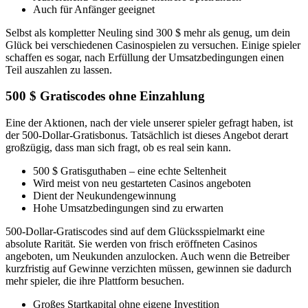
Auch für Anfänger geeignet
Selbst als kompletter Neuling sind 300 $ mehr als genug, um dein
Glück bei verschiedenen Casinospielen zu versuchen. Einige spieler
schaffen es sogar, nach Erfüllung der Umsatzbedingungen einen
Teil auszahlen zu lassen.
500 $ Gratiscodes ohne Einzahlung
Eine der Aktionen, nach der viele unserer spieler gefragt haben, ist
der 500-Dollar-Gratisbonus. Tatsächlich ist dieses Angebot derart
großzügig, dass man sich fragt, ob es real sein kann.
500 $ Gratisguthaben – eine echte Seltenheit
Wird meist von neu gestarteten Casinos angeboten
Dient der Neukundengewinnung
Hohe Umsatzbedingungen sind zu erwarten
500-Dollar-Gratiscodes sind auf dem Glücksspielmarkt eine
absolute Rarität. Sie werden von frisch eröffneten Casinos
angeboten, um Neukunden anzulocken. Auch wenn die Betreiber
kurzfristig auf Gewinne verzichten müssen, gewinnen sie dadurch
mehr spieler, die ihre Plattform besuchen.
Großes Startkapital ohne eigene Investition