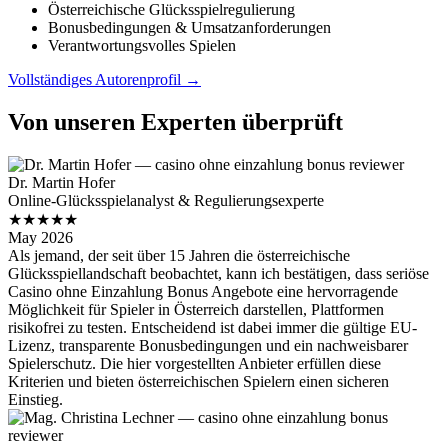
Österreichische Glücksspielregulierung
Bonusbedingungen & Umsatzanforderungen
Verantwortungsvolles Spielen
Vollständiges Autorenprofil →
Von unseren Experten überprüft
Dr. Martin Hofer
Online-Glücksspielanalyst & Regulierungsexperte
★★★★★
May 2026
Als jemand, der seit über 15 Jahren die österreichische
Glücksspiellandschaft beobachtet, kann ich bestätigen, dass seriöse
Casino ohne Einzahlung Bonus Angebote eine hervorragende
Möglichkeit für Spieler in Österreich darstellen, Plattformen
risikofrei zu testen. Entscheidend ist dabei immer die gültige EU-
Lizenz, transparente Bonusbedingungen und ein nachweisbarer
Spielerschutz. Die hier vorgestellten Anbieter erfüllen diese
Kriterien und bieten österreichischen Spielern einen sicheren
Einstieg.