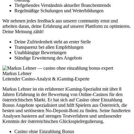
Tiefgehendes Verständnis aktueller Branchentrends
Regelmäßige Schulungen und Weiterbildungen
Wir nehmen jedes feedback aus unserer community ernst und
arbeiten daran, deine Erfahrung auf unserer Plattform zu optimieren.
Deine Meinung zählt!
Deine Zufriedenheit steht an erster Stelle
Transparenz bei allen Empfehlungen
Unabhängige Bewertungen
Ständige Erweiterung des Angebots
Markus Lehner
Leitender Casino-Analyst & iGaming-Experte
Markus Lehner ist ein erfahrener iGaming-Spezialist mit über 8
Jahren Erfahrung in der Bewertung von Online-Casinos für den
österreichischen Markt. Er hat sich auf Casino ohne Einzahlung
Bonus Angebote spezialisiert und hilft Spielern aus Österreich, die
besten und seriösesten No-Deposit-Boni zu finden. Seine fundierten
Analysen basieren auf strengen Testverfahren und umfassender
Kenntnis der österreichischen Glücksspielregulierung.
Casino ohne Einzahlung Bonus