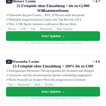
Bitstarz Casino
4.7
★
#4
25 Freispiele ohne Einzahlung + bis zu €2.000
Willkommensbonus
Führendes Krypto-Casino – BTC, ETH und mehr akzeptiert
✓
Mehrfach ausgezeichnetes Casino mit Top-Ruf seit 2014
✓
Über 3.500 Spiele inklusive exklusiver Bitcoin-Slots
✓
Bitcoin
ETH
Visa
Mastercard
Bank Transfer
Jetzt Spielen →
18+ | Glücksspiel kann süchtig machen | AGB gelten
Wazamba Casino
4.6
★
#5
15 Freispiele ohne Einzahlung + 100% bis zu €300
Einzigartiges Abenteuer-Treueprogramm mit Avataren und Rängen
✓
Lizenziert und für österreichische Spieler vollständig zugänglich
✓
Breite Auswahl an Jackpot-Slots mit progressiven Gewinnen
✓
Visa
Mastercard
Skrill
Neteller
Jetzt Spielen →
18+ | Glücksspiel kann süchtig machen | AGB gelten