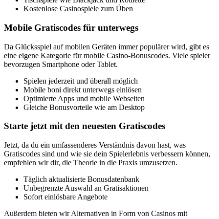
Kostenlose Casinospiele zum Üben
Mobile Gratiscodes für unterwegs
Da Glücksspiel auf mobilen Geräten immer populärer wird, gibt es
eine eigene Kategorie für mobile Casino-Bonuscodes. Viele spieler
bevorzugen Smartphone oder Tablet.
Spielen jederzeit und überall möglich
Mobile boni direkt unterwegs einlösen
Optimierte Apps und mobile Webseiten
Gleiche Bonusvorteile wie am Desktop
Starte jetzt mit den neuesten Gratiscodes
Jetzt, da du ein umfassenderes Verständnis davon hast, was
Gratiscodes sind und wie sie dein Spielerlebnis verbessern können,
empfehlen wir dir, die Theorie in die Praxis umzusetzen.
Täglich aktualisierte Bonusdatenbank
Unbegrenzte Auswahl an Gratisaktionen
Sofort einlösbare Angebote
Außerdem bieten wir Alternativen in Form von Casinos mit