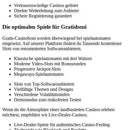
Vertrauenswürdige Casinos gelistet
Direkte Weiterleitung zum Anbieter
Sichere Registrierung garantiert
Die optimalen Spiele für Gratisboni
Gratis-Casinoboni werden überwiegend bei spielautomaten
eingesetzt. Auf unserer Plattform findest du Tausende kostenloser
Slots von renommierten Softwareanbietern.
Klassische spielautomaten mit drei Walzen
Moderne Video-Slots mit Bonusrunden
Progressive Jackpot-Slots
Megaways-Spielautomaten
Slots von Top-Softwareanbietern
Vielfältige Themen und Designs
Verschiedene Volatilitätsstufen
Demomodus zum risikofreien Testen
Wenn du die Atmosphäre eines landbasierten Casinos erleben
möchtest, empfehlen wir Live-Dealer-Casinos.
Live-Dealer-Spiele für authentisches Casino-Feeling
Tischspiele wie Blackjack und Roulette