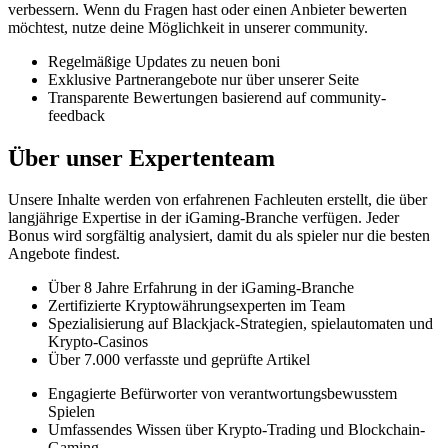
verbessern. Wenn du Fragen hast oder einen Anbieter bewerten
möchtest, nutze deine Möglichkeit in unserer community.
Regelmäßige Updates zu neuen boni
Exklusive Partnerangebote nur über unserer Seite
Transparente Bewertungen basierend auf community-
feedback
Über unser Expertenteam
Unsere Inhalte werden von erfahrenen Fachleuten erstellt, die über
langjährige Expertise in der iGaming-Branche verfügen. Jeder
Bonus wird sorgfältig analysiert, damit du als spieler nur die besten
Angebote findest.
Über 8 Jahre Erfahrung in der iGaming-Branche
Zertifizierte Kryptowährungsexperten im Team
Spezialisierung auf Blackjack-Strategien, spielautomaten und
Krypto-Casinos
Über 7.000 verfasste und geprüfte Artikel
Engagierte Befürworter von verantwortungsbewusstem
Spielen
Umfassendes Wissen über Krypto-Trading und Blockchain-
Gaming