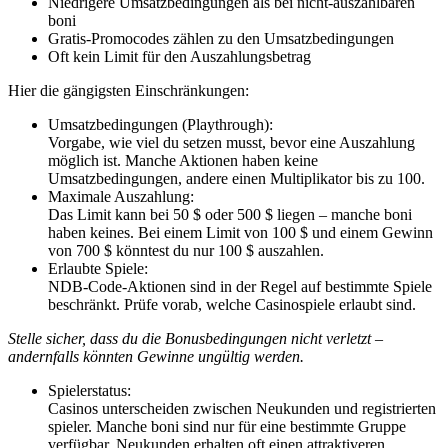
Niedrigere Umsatzbedingungen als bei nicht-auszahlbaren
boni
Gratis-Promocodes zählen zu den Umsatzbedingungen
Oft kein Limit für den Auszahlungsbetrag
Hier die gängigsten Einschränkungen:
Umsatzbedingungen (Playthrough):
Vorgabe, wie viel du setzen musst, bevor eine Auszahlung
möglich ist. Manche Aktionen haben keine
Umsatzbedingungen, andere einen Multiplikator bis zu 100.
Maximale Auszahlung:
Das Limit kann bei 50 $ oder 500 $ liegen – manche boni
haben keines. Bei einem Limit von 100 $ und einem Gewinn
von 700 $ könntest du nur 100 $ auszahlen.
Erlaubte Spiele:
NDB-Code-Aktionen sind in der Regel auf bestimmte Spiele
beschränkt. Prüfe vorab, welche Casinospiele erlaubt sind.
Stelle sicher, dass du die Bonusbedingungen nicht verletzt –
andernfalls könnten Gewinne ungültig werden.
Spielerstatus:
Casinos unterscheiden zwischen Neukunden und registrierten
spieler. Manche boni sind nur für eine bestimmte Gruppe
verfügbar. Neukunden erhalten oft einen attraktiveren