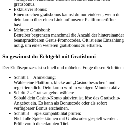
gratisbonus.
Exklusiver Bonus:
Einen solchen gratisbonus kannst du nur einlösen, wenn du
dein konto über einen Link auf unserer Plattform eröffnet
hast.
Mehrere Gratisboni:
Betreiber begrenzen manchmal die Anzahl der hintereinander
beanspruchbaren Gratis-Promocodes. Oft ist eine Einzahlung
nötig, um einen weiteren gratisbonus zu erhalten.
So gewinnst du Echtgeld mit Gratisboni
Der Einlöseprozess ist schnell und mühelos. Folge diesen Schritten:
Schritt 1 – Anmeldung:
Wähle eine Plattform, klicke auf „Casino besuchen" und
registriere dich. Dein konto wird in wenigen Minuten aktiv.
Schritt 2 – Gratisangebot wählen:
Sobald dein Casino-Konto aktiviert ist, löse das Gratischip-
Angebot ein. Es kann als Bonuscode oder als sofort
verfügbarer Bonus erscheinen.
Schritt 3 – Spielkompatibilität prüfen:
Nicht alle Spiele können mit Gratiscodes gespielt werden.
Prüfe vorab die erlaubten Titel.