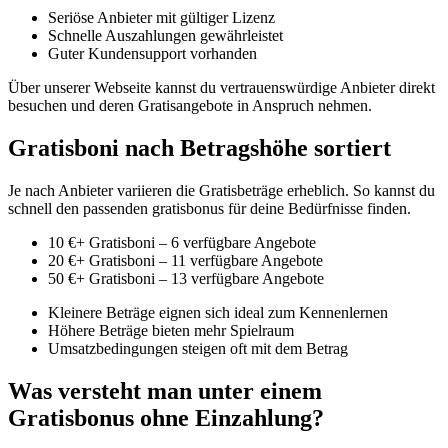
Seriöse Anbieter mit gültiger Lizenz
Schnelle Auszahlungen gewährleistet
Guter Kundensupport vorhanden
Über unserer Webseite kannst du vertrauenswürdige Anbieter direkt
besuchen und deren Gratisangebote in Anspruch nehmen.
Gratisboni nach Betragshöhe sortiert
Je nach Anbieter variieren die Gratisbeträge erheblich. So kannst du
schnell den passenden gratisbonus für deine Bedürfnisse finden.
10 €+ Gratisboni – 6 verfügbare Angebote
20 €+ Gratisboni – 11 verfügbare Angebote
50 €+ Gratisboni – 13 verfügbare Angebote
Kleinere Beträge eignen sich ideal zum Kennenlernen
Höhere Beträge bieten mehr Spielraum
Umsatzbedingungen steigen oft mit dem Betrag
Was versteht man unter einem
Gratisbonus ohne Einzahlung?