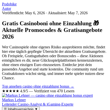
Podobike
Autor
Veröffentlicht: May 6, 2026
·
Aktualisiert: May 7, 2026
Gratis Casinoboni ohne Einzahlung 🎁
Aktuelle Promocodes & Gratisangebote
2026
Wer Casinospiele ohne eigenes Risiko ausprobieren möchte, findet
hier eine täglich gepflegte Übersicht der aktuellsten Gratisangebote.
Ob Freispiele, Gratisguthaben oder Bonuscodes – diese Aktionen
ermöglichen es dir, neue Glücksspielplattformen kennenzulernen,
ohne einen einzigen Euro einzusetzen. Entdecke jetzt dein
passendes Angebot und starte kostenlos. Die community rund um
Gratisaktionen wächst stetig, und immer mehr spieler nutzen diese
Chance.
Top ansehen casino ohne einzahlung bonus →
★★★★★
4.9/5 — Verifiziert von 470 Lesern
Markus Lehner
Leitender Casino-Analyst & iGaming-Experte
☰
Inhaltsverzeichnis
▼