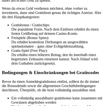
dabei um echtes Geld zu spielen.
Wenn du etwas Geld verdienen möchtest, ohne vorher zu
investieren, dann sind Gratisboni genau die richtigen Anreize. Hier
die drei Hauptkategorien:
Gratisbonus / Gratischips:
Die populärste Form. Nach dem Einlösen erhältst du einen
festen Geldbetrag auf deinem Casino-Konto.
Freispiele (Bonus Spins):
Du erhältst kostenlose Drehungen an ausgewählten
spielautomaten – ganz ohne Echtgeldeinzahlung.
Gratis-Spiel (Free Play):
Du erhältst einen höheren Betrag, den du innerhalb eines
begrenzten Zeitraums einsetzen kannst. Nach Ablauf wird
dein Guthaben zurückgesetzt.
Bedingungen & Einschränkungen bei Gratiscodes
Bevor du einen Anmeldegratisbonus einlöst, solltest du dir immer
die Bonusdetails sowie die allgemeinen Geschäftsbedingungen
durchlesen. Überprüfe, ob die boni vollständig auszahlbar sind.
Ein vollständig auszahlbarer gratisbonus kann zusammen mit
Gewinnen abgehoben werden