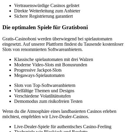
Vertrauenswürdige Casinos gelistet
Direkte Weiterleitung zum Anbieter
Sichere Registrierung garantiert
Die optimalen Spiele für Gratisboni
Gratis-Casinoboni werden überwiegend bei spielautomaten
eingesetzt. Auf unserer Plattform findest du Tausende kostenloser
Slots von renommierten Softwareanbietern.
Klassische spielautomaten mit drei Walzen
Moderne Video-Slots mit Bonusrunden
Progressive Jackpot-Slots
Megaways-Spielautomaten
Slots von Top-Softwareanbietern
Vielfältige Themen und Designs
Verschiedene Volatilitätsstufen
Demomodus zum risikofreien Testen
Wenn du die Atmosphäre eines landbasierten Casinos erleben
möchtest, empfehlen wir Live-Dealer-Casinos.
Live-Dealer-Spiele für authentisches Casino-Feeling
Tischspiele wie Blackjack und Roulette