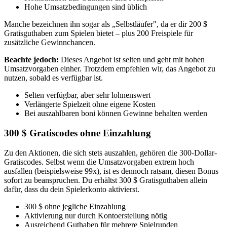
Hohe Umsatzbedingungen sind üblich
Manche bezeichnen ihn sogar als „Selbstläufer", da er dir 200 $
Gratisguthaben zum Spielen bietet – plus 200 Freispiele für
zusätzliche Gewinnchancen.
Beachte jedoch:
Dieses Angebot ist selten und geht mit hohen
Umsatzvorgaben einher. Trotzdem empfehlen wir, das Angebot zu
nutzen, sobald es verfügbar ist.
Selten verfügbar, aber sehr lohnenswert
Verlängerte Spielzeit ohne eigene Kosten
Bei auszahlbaren boni können Gewinne behalten werden
300 $ Gratiscodes ohne Einzahlung
Zu den Aktionen, die sich stets auszahlen, gehören die 300-Dollar-
Gratiscodes. Selbst wenn die Umsatzvorgaben extrem hoch
ausfallen (beispielsweise 99x), ist es dennoch ratsam, diesen Bonus
sofort zu beanspruchen. Du erhältst 300 $ Gratisguthaben allein
dafür, dass du dein Spielerkonto aktivierst.
300 $ ohne jegliche Einzahlung
Aktivierung nur durch Kontoerstellung nötig
Ausreichend Guthaben für mehrere Spielrunden