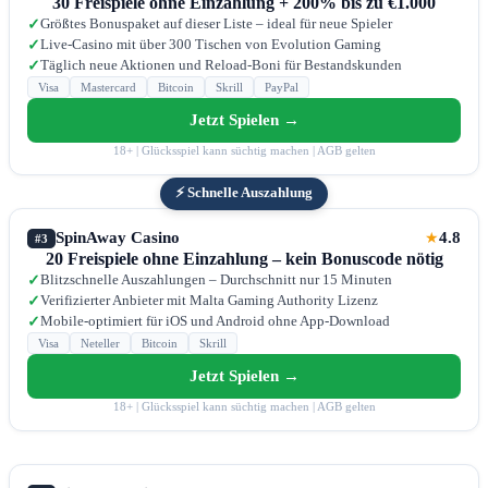
30 Freispiele ohne Einzahlung + 200% bis zu €1.000
Größtes Bonuspaket auf dieser Liste – ideal für neue Spieler
✓
Live-Casino mit über 300 Tischen von Evolution Gaming
✓
Täglich neue Aktionen und Reload-Boni für Bestandskunden
✓
Visa
Mastercard
Bitcoin
Skrill
PayPal
Jetzt Spielen →
18+ | Glücksspiel kann süchtig machen | AGB gelten
⚡ Schnelle Auszahlung
SpinAway Casino
4.8
★
#3
20 Freispiele ohne Einzahlung – kein Bonuscode nötig
Blitzschnelle Auszahlungen – Durchschnitt nur 15 Minuten
✓
Verifizierter Anbieter mit Malta Gaming Authority Lizenz
✓
Mobile-optimiert für iOS und Android ohne App-Download
✓
Visa
Neteller
Bitcoin
Skrill
Jetzt Spielen →
18+ | Glücksspiel kann süchtig machen | AGB gelten