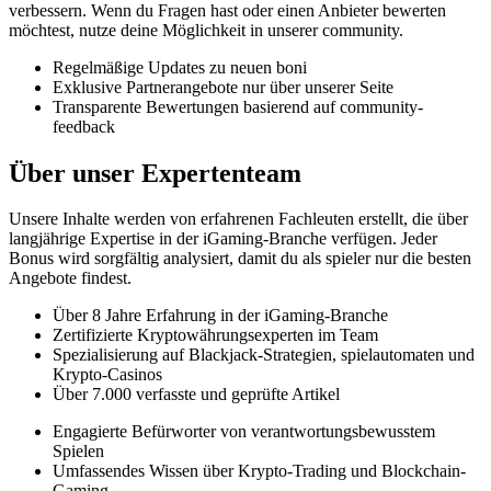
verbessern. Wenn du Fragen hast oder einen Anbieter bewerten
möchtest, nutze deine Möglichkeit in unserer community.
Regelmäßige Updates zu neuen boni
Exklusive Partnerangebote nur über unserer Seite
Transparente Bewertungen basierend auf community-
feedback
Über unser Expertenteam
Unsere Inhalte werden von erfahrenen Fachleuten erstellt, die über
langjährige Expertise in der iGaming-Branche verfügen. Jeder
Bonus wird sorgfältig analysiert, damit du als spieler nur die besten
Angebote findest.
Über 8 Jahre Erfahrung in der iGaming-Branche
Zertifizierte Kryptowährungsexperten im Team
Spezialisierung auf Blackjack-Strategien, spielautomaten und
Krypto-Casinos
Über 7.000 verfasste und geprüfte Artikel
Engagierte Befürworter von verantwortungsbewusstem
Spielen
Umfassendes Wissen über Krypto-Trading und Blockchain-
Gaming