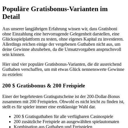
Populäre Gratisbonus-Varianten im
Detail
Aus unserer langjährigen Erfahrung wissen wir, dass Gratisboni
ohne Einzahlung eine hervorragende Gelegenheit darstellen, eine
Glücksspielplattform zu testen, ohne eigenes Kapital zu investieren.
Allerdings reichen einige der vergebenen Guthaben nicht aus, um
deine Gewinne abzuheben, da die Umsatzvorgaben anspruchsvoll
sein können.
Hier sind vier populäre Gratisbonus-Varianten, die dir ausreichend
Guthaben verschaffen, um mit etwas Glück nennenswerte Gewinne
zu erzielen:
200 $ Gratisbonus & 200 Freispiele
Einer der begehrtesten Gratisgutscheine ist der 200-Dollar-Bonus
zusammen mit 200 Freispielen. Obwohl es nicht leicht zu finden ist,
stellt es für spieler immer eine erstklassige Wahl dar.
200 $ Gratisguthaben für alle verfügbaren Casinospiele
200 zusätzliche Freispiele an ausgewählten spielautomaten
Kombination aus Guthaben und Freispielen